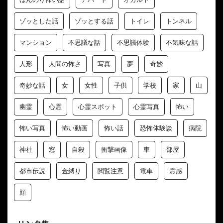
ゾッとした話
ゾッとする話
トイレ
トンネル
マンション
不思議な話
不思議体験
不気味な話
人形
人間の怖さ
写真
夢
奇妙
奇妙な話
女
女性
子供
学校
家
山
幽霊
心霊
心霊スポット
心霊写真
怖い
怖い写真
怖い動画
怖い話
恐怖体験談
病院
神社
窓
自殺
衝撃画像
車
部屋
都市伝説
金縛り
閲覧注意
電車
霊感
顔