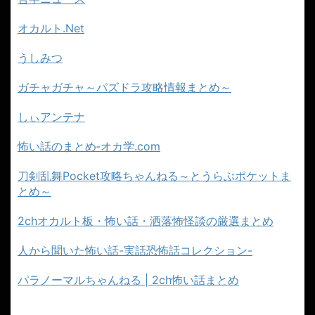
オカルト.Net
うしみつ
ガチャガチャ～パズドラ攻略情報まとめ～
しぃアンテナ
怖い話のまとめ‐オカ学.com
刀剣乱舞Pocket攻略ちゃんねる～とうらぶポケットま
とめ～
2chオカルト板・怖い話・洒落怖怪談の厳選まとめ
人から聞いた怖い話-実話恐怖話コレクション-
パラノーマルちゃんねる | 2ch怖い話まとめ