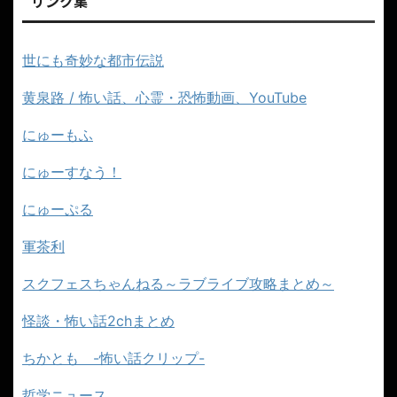
リンク集
世にも奇妙な都市伝説
黄泉路 / 怖い話、心霊・恐怖動画、YouTube
にゅーもふ
にゅーすなう！
にゅーぷる
軍茶利
スクフェスちゃんねる～ラブライブ攻略まとめ～
怪談・怖い話2chまとめ
ちかとも -怖い話クリップ-
哲学ニュース