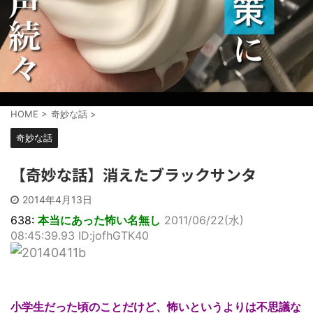
HOME
>
奇妙な話
>
奇妙な話
【奇妙な話】消えたブラックサンタ
2014年4月13日
638:
本当にあった怖い名無し
2011/06/22(水)
08:45:39.93 ID:jofhGTK40
小学生だった頃のことだけど、怖いというよりは不思議な