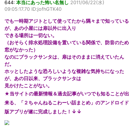
644:
本当にあった怖い名無し
2011/06/22(水)
09:05:17.70 ID:jofhGTK40
でも一時期アジトとして使ってたから隅々まで知っている
が、あの小屋には扉以外に出入り
できる場所は一切ない。
（おそらく排水処理設備を置いている関係で、防音のため
窓がなかった）
なのにブラックサンタは、扉はそのままに消えていたん
だ。
ホッとしたような恐ろしいような複雑な気持ちになった
が、あの日以来、ブラックサンタは
見かけたことがない。
★当サイトの最新情報＆過去記事がいつでも知ることが出
来る、「２ちゃんねるこわーい話まとめ」のアンドロイド
↓↓
版アプリが遂に完成しました！