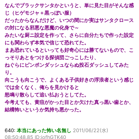
なんでブラックサンタかというと、単に見た目がそんな感
じ（ヒゲモジャ＋黒っぽい服）
だったからなんだけど、いつの間にか実はサンタクロース
の対になる邪悪な悪魔の化身で～
みたいな厨ニ設定を作って、さらに自分たちで作った設定
にも関わらず本気で信じて恐れてた。
まあ恐れているといっても好奇心には勝てないもので、こ
っそりあとをつける探偵団ごっこしたり、
ねぐらにピンポンダッシュならぬ投石ダッシュしてみた
り。
向こうも向こうで、よくある子供好きの浮浪者という感じ
では全くなく、俺らを見かけると
怒鳴り散らして追い払おうとしてた。
今考えても、黄疸がかった目とか欠けた真っ黒い歯とか、
結構怖いというか気持ち悪かった。
640:
本当にあった怖い名無し
2011/06/22(水)
08:50:48.85 ID:jofhGTK40