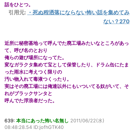
話をひとつ。
引用元:
・
死ぬ程洒落にならない怖い話を集めてみ
ない？270
近所に秘密基地って呼んでた廃工場みたいなところがあっ
て、呼び名のとおり
俺らの遊び場所になってた。
変なガラクタ集めて宝として保管したり、ドラム缶にたま
った雨水に考えつく限りの
汚い物入れて毒液つくったり。
実はその廃工場には俺達以外にもいついてる奴がいて、そ
れがブラックサンタと
呼んでた浮浪者だった。
639:
本当にあった怖い名無し
2011/06/22(水)
08:48:28.54 ID:jofhGTK40