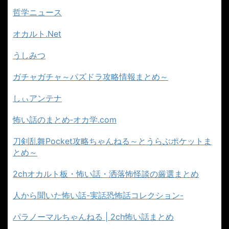
哲学ニュース
オカルト.Net
うしみつ
ガチャガチャ～パズドラ攻略情報まとめ～
しぃアンテナ
怖い話のまとめ‐オカ学.com
刀剣乱舞Pocket攻略ちゃんねる～とうらぶポケットま
とめ～
2chオカルト板・怖い話・洒落怖怪談の厳選まとめ
人から聞いた怖い話-実話恐怖話コレクション-
パラノーマルちゃんねる | 2ch怖い話まとめ