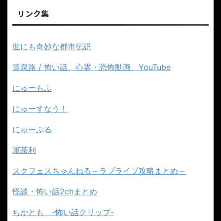
リンク集
世にも奇妙な都市伝説
黄泉路 / 怖い話、心霊・恐怖動画、YouTube
にゅーもふ
にゅーすなう！
にゅーぷる
軍茶利
スクフェスちゃんねる～ラブライブ攻略まとめ～
怪談・怖い話2chまとめ
ちかとも -怖い話クリップ-