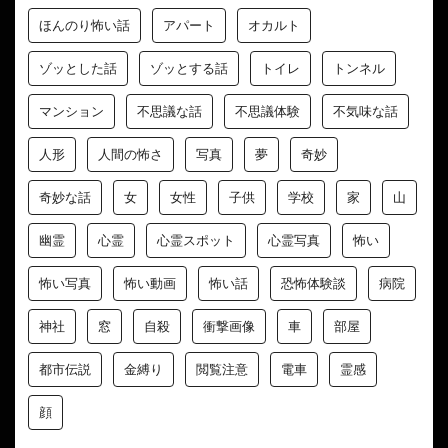
ほんのり怖い話
アパート
オカルト
ゾッとした話
ゾッとする話
トイレ
トンネル
マンション
不思議な話
不思議体験
不気味な話
人形
人間の怖さ
写真
夢
奇妙
奇妙な話
女
女性
子供
学校
家
山
幽霊
心霊
心霊スポット
心霊写真
怖い
怖い写真
怖い動画
怖い話
恐怖体験談
病院
神社
窓
自殺
衝撃画像
車
部屋
都市伝説
金縛り
閲覧注意
電車
霊感
顔