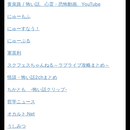
黄泉路 / 怖い話、心霊・恐怖動画、YouTube
にゅーもふ
にゅーすなう！
にゅーぷる
軍茶利
スクフェスちゃんねる～ラブライブ攻略まとめ～
怪談・怖い話2chまとめ
ちかとも -怖い話クリップ-
哲学ニュース
オカルト.Net
うしみつ