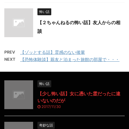
怖い話
【２ちゃんねるの怖い話】友人からの相
談
PREV
【ゾッとする話】霊感のない後輩
NEXT
【恐怖体験談】親友と泊まった旅館の部屋で・・・
怖い話
【少し怖い話】女に憑いた霊だったに違
いないのだが
2017/11/30
奇妙な話