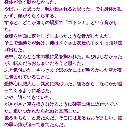
身体が全く動かなかった。
やばい、と思った。呪い殺されると思った。でも身体が動
かず、頭がくらくらする。
すると、どこか遠くの場所で「ゴトン！」という音がし
た。
金槌を地面に落としてしまったような音がしたんだ。
そこで金縛りが解け、俺はすぐさま友達の手を引っ張り逃
げ出した。
途中、なんども木の根に足を掬われた。転びはしなかった
が、転んだらおしまいだろうと思った。
ふと気付いた。さっきまでほのかにまだ明るかった空が闇
に包まれていることに。
恐怖心は肥大し、異変に気付いた。後ろから、なにかが追
ってくるように感じた。
いや、追ってきていた。
がさがさと草を掻き分けるように確実に俺に近付いてい
た。追いつかれたら死ぬと直感した。
後ろをちら、と見たんだ。そこには見るもおぞましい、謎
の黒い猿が追ってきてたんだ。