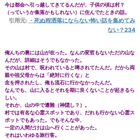
今は都会へ引っ越してきてるんだが、子供の頃は村？
（っていうか集落かもしれない）に住んでたときの話。
引用元:
・
死ぬ程洒落にならない怖い話を集めてみ
ない？234
俺んちの裏には山が在った。なんの変哲もないただの山な
んだが、詳細はそうでもなかった。
その山は村で、呪われていると噂されてたんだ。だから両
親や祖父母からは「絶対に行くな」と
念を押されたし、俺も流石に行かなかったんだ。
なんでも、山に入るとそれを期に良くないことが起きるら
しい。
それか、山の中で遭難（神隠し？）。
村では有名な心霊スポットであり、だれも行かない心霊ス
ポットでもあった。でもそんな中、
一定の人間だけは山へ行くことがあった。
それはいわゆる旅行客。