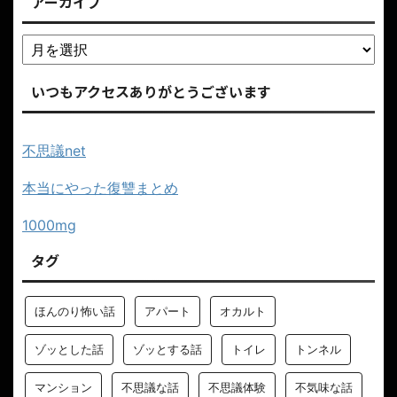
アーカイブ
いつもアクセスありがとうございます
不思議net
本当にやった復讐まとめ
1000mg
タグ
ほんのり怖い話
アパート
オカルト
ゾッとした話
ゾッとする話
トイレ
トンネル
マンション
不思議な話
不思議体験
不気味な話