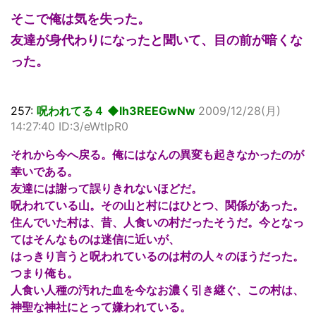
そこで俺は気を失った。
友達が身代わりになったと聞いて、目の前が暗くな
った。
257:
呪われてる４ ◆lh3REEGwNw
2009/12/28(月)
14:27:40 ID:3/eWtlpR0
それから今へ戻る。俺にはなんの異変も起きなかったのが
幸いである。
友達には謝って誤りきれないほどだ。
呪われている山。その山と村にはひとつ、関係があった。
住んでいた村は、昔、人食いの村だったそうだ。今となっ
てはそんなものは迷信に近いが、
はっきり言うと呪われているのは村の人々のほうだった。
つまり俺も。
人食い人種の汚れた血を今なお濃く引き継ぐ、この村は、
神聖な神社にとって嫌われている。