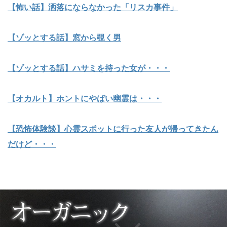
【怖い話】洒落にならなかった「リスカ事件」
【ゾッとする話】窓から覗く男
【ゾッとする話】ハサミを持った女が・・・
【オカルト】ホントにやばい幽霊は・・・
【恐怖体験談】心霊スポットに行った友人が帰ってきたん
だけど・・・