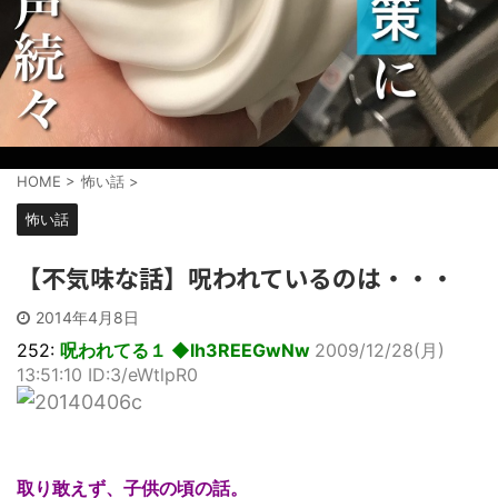
HOME
>
怖い話
>
怖い話
【不気味な話】呪われているのは・・・
2014年4月8日
252:
呪われてる１ ◆lh3REEGwNw
2009/12/28(月)
13:51:10 ID:3/eWtlpR0
取り敢えず、子供の頃の話。