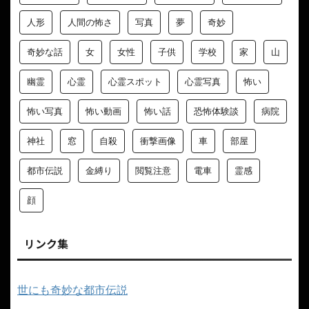
人形
人間の怖さ
写真
夢
奇妙
奇妙な話
女
女性
子供
学校
家
山
幽霊
心霊
心霊スポット
心霊写真
怖い
怖い写真
怖い動画
怖い話
恐怖体験談
病院
神社
窓
自殺
衝撃画像
車
部屋
都市伝説
金縛り
閲覧注意
電車
霊感
顔
リンク集
世にも奇妙な都市伝説