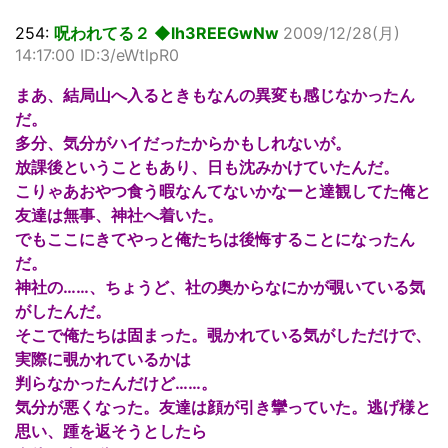
254:
呪われてる２ ◆lh3REEGwNw
2009/12/28(月)
14:17:00 ID:3/eWtlpR0
まあ、結局山へ入るときもなんの異変も感じなかったん
だ。
多分、気分がハイだったからかもしれないが。
放課後ということもあり、日も沈みかけていたんだ。
こりゃあおやつ食う暇なんてないかなーと達観してた俺と
友達は無事、神社へ着いた。
でもここにきてやっと俺たちは後悔することになったん
だ。
神社の……、ちょうど、社の奥からなにかが覗いている気
がしたんだ。
そこで俺たちは固まった。覗かれている気がしただけで、
実際に覗かれているかは
判らなかったんだけど……。
気分が悪くなった。友達は顔が引き攣っていた。逃げ様と
思い、踵を返そうとしたら