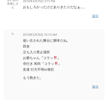
2014年4月15日 3:11 PM
名無しさ
おもしろかったけどありきたりだなぁ…。
ん
返信
ん
2015年2月25日 10:13 AM
使い古された舞台に脚本だね。
田舎
立ち入り禁止場所
お爺ちゃん『コラッ
』
寺行き 和尚『コラッ
』
友達 行方不明or発狂
もう飽きた。
返信