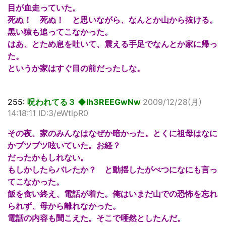
目が血走っていた。
死ぬ！ 死ぬ！ と思いながら、なんとか山から抜ける。
黒い猿も追ってこなかった。
はあ、とため息を吐いて、震える手足でなんとか家に帰っ
た。
というか家はすぐ目の前だったしな。
255:
呪われてる３ ◆lh3REEGwNw
2009/12/28(月)
14:18:11 ID:3/eWtlpR0
その夜、家のみんなはなぜか暗かった。とくに祖母はなに
かブツブツ呟いていた。お経？
だったかもしれない。
もしかしたらバレたか？ と動揺したがべつになにも言っ
てこなかった。
飯を食い終え、電話が着た。俺はいまだ山での恐怖を忘れ
られず、母から離れなかった。
電話の内容も聞こえた。そこで唖然としたんだ。