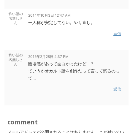
怖い話の
2014年10月3日 12:47 AM
名無しさ
一人称が安定してない。やり直し。
ん
返信
怖い話の
2015年2月28日 4:37 PM
名無しさ
臨場感があって面白かったけど…？
ん
ていうかオカルト話を創作だって言って怒るのっ
て…
返信
comment
メールアドレスが公開されることはありません。
*
が付いてい