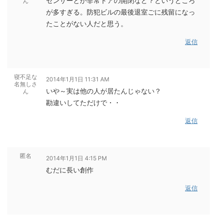
センサーとか非常ドアの開閉など？というところ
ん
が多すぎる。防犯ビルの最後退室ごに残留になっ
たことがない人だと思う。
返信
寝不足な
2014年1月1日 11:31 AM
名無しさ
いや～実は他の人が居たんじゃない？
ん
勘違いしてただけで・・
返信
匿名
2014年1月1日 4:15 PM
むだに長い創作
返信