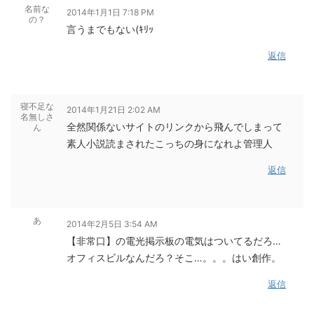
名前な
2014年1月1日 7:18 PM
の？
言うまでもない(ｷﾘｯ
返信
寝不足な
2014年1月21日 2:02 AM
名無しさ
全然関係ないサイトのリンクから飛んでしまって
ん
素人小説読まされたこっちの身になれよ管理人
返信
あ
2014年2月5日 3:54 AM
【非常口】の電光掲示板の電気はついてるだろ…
オフィスビルなんだろ？そこ…。。。はい創作。
返信