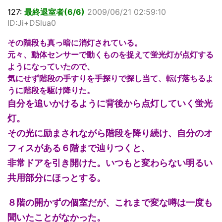
127:
最終退室者(6/6)
2009/06/21 02:59:10
ID:Ji+DSlua0
その階段も真っ暗に消灯されている。
元々、動体センサーで動くものを捉えて蛍光灯が点灯する
ようになっていたので、
気にせず階段の手すりを手探りで探し当て、転げ落ちるよ
うに階段を駆け降りた。
自分を追いかけるように背後から点灯していく蛍光
灯。
その光に励まされながら階段を降り続け、自分のオ
フィスがある６階まで辿りつくと、
非常ドアを引き開けた。いつもと変わらない明るい
共用部分にほっとする。
８階の開かずの個室だが、これまで変な噂は一度も
聞いたことがなかった。