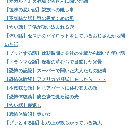
【オカルト】火葬場で坊さんに聞いた話
【後味の悪い話】親族への隠し事
【不気味な話】謎の黒ずくめの男
【怖い話】子供が吸い込まれる穴
【怖い話】セスナのパイロットをしているおじさんから聞
いた話
【ゾッとする話】休憩時間に会社の先輩から聞いた笑い話
【トラウマな話】深夜の草むらで目撃した光景
【恐怖の記憶】スーパーで聞いた大人たちの悲鳴
【恐怖体験談】アメリカで肝試しをしたら・・・
【不気味な話】同じアパートに住む友人の話
【恐怖体験談】防空壕で見た謎の光
【怖い話】裏返し
【恐怖体験談】赤い女
【ゾッとする話】机の上が散らかっている新人