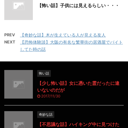
【怖い話】子供には見えるらしい・・・
PREV
【奇妙な話】木が生えている人が見える友人
NEXT
【恐怖体験談】大阪の有名な繁華街の居酒屋でバイト
してた時の話
怖い話
【少し怖い話】女に憑いた霊だったに違
いないのだが
2017/11/30
奇妙な話
【不思議な話】ハイキング中に見つけた