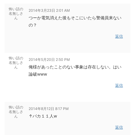
怖い話の
2014年3月23日 2:01 AM
名無しさ
つーか電気消えた後もそこにいたら警備員来ない
ん
の？
返信
怖い話の
2014年5月20日 2:50 PM
名無しさ
俺様があったことのない事象は存在しない。はい
ん
論破www
返信
怖い話の
2014年8月12日 8:17 PM
名無しさ
↑バカ１１人w
ん
返信