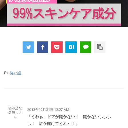
-
怖い話
寝不足な
2013年12月31日 12:27 AM
名無しさ
「うわぁ、ドアが開かない！ 開かないぃぃぃ
ん
ぃ！ 誰か開けてくれ～！」