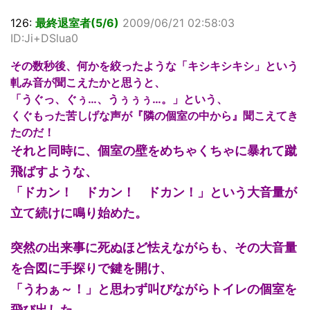
126:
最終退室者(5/6)
2009/06/21 02:58:03
ID:Ji+DSlua0
その数秒後、何かを絞ったような「キシキシキシ」という
軋み音が聞こえたかと思うと、
「うぐっ、ぐぅ…、うぅぅぅ…。」という、
くぐもった苦しげな声が『隣の個室の中から』聞こえてき
たのだ！
それと同時に、個室の壁をめちゃくちゃに暴れて蹴
飛ばすような、
「ドカン！ ドカン！ ドカン！」という大音量が
立て続けに鳴り始めた。
突然の出来事に死ぬほど怯えながらも、その大音量
を合図に手探りで鍵を開け、
「うわぁ～！」と思わず叫びながらトイレの個室を
飛び出した。