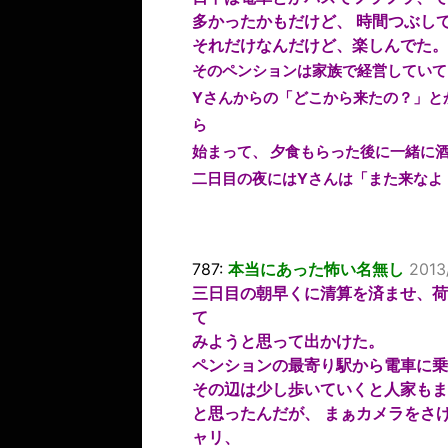
多かったかもだけど、 時間つぶし
それだけなんだけど、楽しんでた。
そのペンションは家族で経営していて
Yさんからの「どこから来たの？」と
ら
始まって、 夕食もらった後に一緒に
二日目の夜にはYさんは「また来なよ
787:
本当にあった怖い名無し
2013
三日目の朝早くに清算を済ませ、荷
て
みようと思って出かけた。
ペンションの最寄り駅から電車に乗
その辺は少し歩いていくと人家もま
と思ったんだが、 まぁカメラをさ
ャリ、