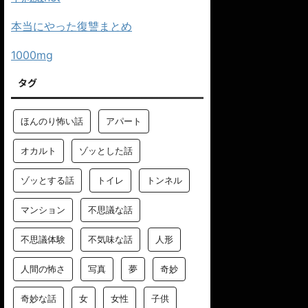
本当にやった復讐まとめ
1000mg
タグ
ほんのり怖い話
アパート
オカルト
ゾッとした話
ゾッとする話
トイレ
トンネル
マンション
不思議な話
不思議体験
不気味な話
人形
人間の怖さ
写真
夢
奇妙
奇妙な話
女
女性
子供