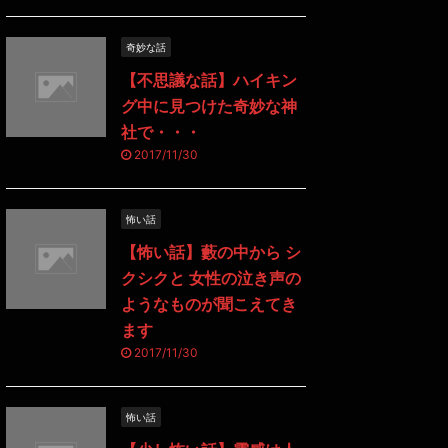
奇妙な話
【不思議な話】ハイキン
グ中に見つけた奇妙な神
社で・・・
2017/11/30
怖い話
【怖い話】藪の中から シ
クシクと 女性の泣き声の
ようなものが聞こえてき
ます
2017/11/30
怖い話