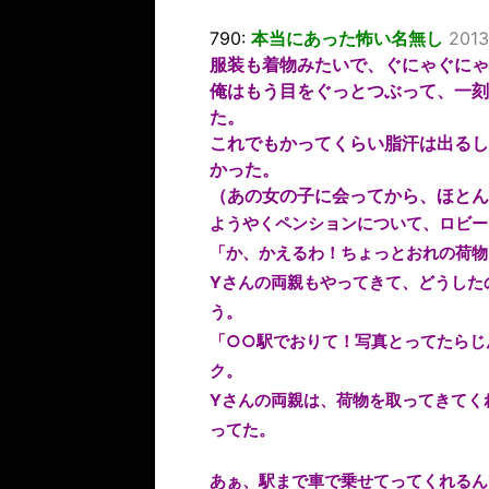
790:
本当にあった怖い名無し
2013
服装も着物みたいで、ぐにゃぐにゃ
俺はもう目をぐっとつぶって、一刻
た。
これでもかってくらい脂汗は出るし
かった。
（あの女の子に会ってから、ほとん
ようやくペンションについて、ロビー
「か、かえるわ！ちょっとおれの荷物
Yさんの両親もやってきて、どうした
う。
「○○駅でおりて！写真とってたらじ
ク。
Yさんの両親は、荷物を取ってきてく
ってた。
あぁ、駅まで車で乗せてってくれるん