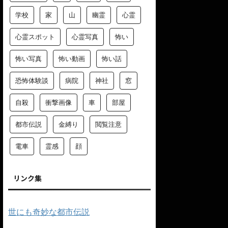
学校
家
山
幽霊
心霊
心霊スポット
心霊写真
怖い
怖い写真
怖い動画
怖い話
恐怖体験談
病院
神社
窓
自殺
衝撃画像
車
部屋
都市伝説
金縛り
閲覧注意
電車
霊感
顔
リンク集
世にも奇妙な都市伝説