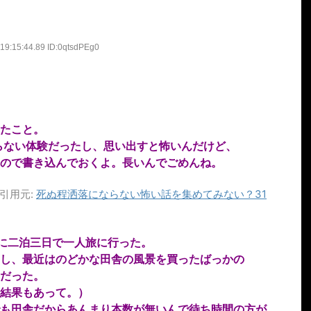
19:15:44.89 ID:0qtsdPEg0
たこと。
らない体験だったし、思い出すと怖いんだけど、
ので書き込んでおくよ。長いんでごめんね。
引用元:
死ぬ程洒落にならない怖い話を集めてみない？31
に二泊三日で一人旅に行った。
し、最近はのどかな田舎の風景を買ったばっかの
だった。
結果もあって。）
も田舎だからあんまり本数が無いんで待ち時間の方が