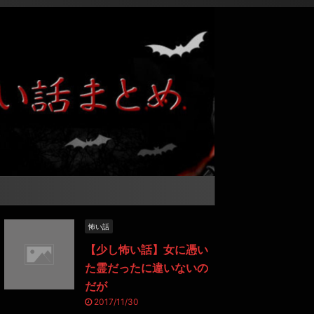
怖い話
【少し怖い話】女に憑い
た霊だったに違いないの
だが
2017/11/30