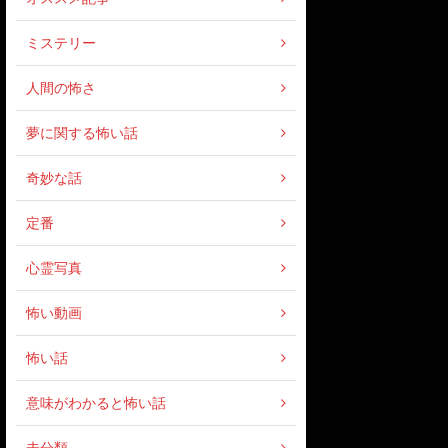
ミステリー
人間の怖さ
夢に関する怖い話
奇妙な話
定番
心霊写真
怖い動画
怖い話
意味がわかると怖い話
未分類