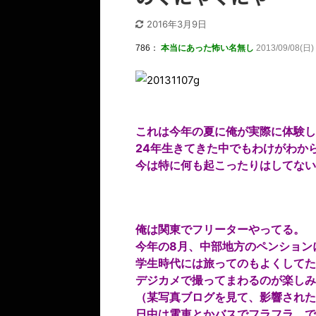
2016年3月9日
786
：
本当にあった怖い名無し
2013/09/08(日) 
これは今年の夏に俺が実際に体験し
24年生きてきた中でもわけがわか
今は特に何も起こったりはしてない
俺は関東でフリーターやってる。
今年の8月、中部地方のペンション
学生時代には旅ってのもよくしてた
デジカメで撮ってまわるのが楽しみ
（某写真ブログを見て、影響された
日中は電車とかバスでフラフラ、で