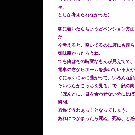
ゃ、
としか考えられなかった）
駅に着いたらちょうどペンション方面
だ。
今考えると、空いてるのに席にも座ら
気味悪かったろうね。
でも俺はその時変なもんが見えてて、
電車の窓からホームを歩いている人が
ぐにゃぐにゃに曲がって、いろんな顔
そいつらがこっちを見る。で、顔の向
（ほんとに、目を合わせない分にはぼ
瞬間、
恐怖でうわぁっ！となってしまう。
あれにつかまったら死ぬ、死ぬ、と感