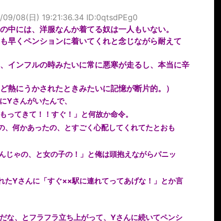
/09/08(日) 19:21:36.34 ID:0qtsdPEg0
の中には、洋服なんか着てる奴は一人もいない。
も早くペンションに着いてくれと念じながら耐えて
、インフルの時みたいに常に悪寒が走るし、本当に辛
ど熱にうかされたときみたいに記憶が断片的。）
にYさんがいたんで、
もってきて！！すぐ！」と何故か命令。
の、何かあったの、とすごく心配してくれてたとおも
んじゃの、と女の子の！」と俺は頭抱えながらパニッ
れたYさんに「すぐ××駅に連れてってあげな！」とか言
だな、とフラフラ立ち上がって、Yさんに続いてペンシ