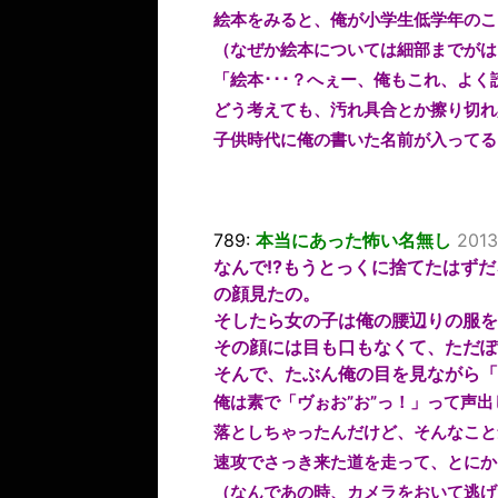
絵本をみると、俺が小学生低学年のこ
（なぜか絵本については細部までがは
「絵本･･･？へぇー、俺もこれ、よ
どう考えても、汚れ具合とか擦り切れ
子供時代に俺の書いた名前が入ってる
789:
本当にあった怖い名無し
2013
なんで!?もうとっくに捨てたはずだ
の顔見たの。
そしたら女の子は俺の腰辺りの服を
その顔には目も口もなくて、ただぽ
そんで、たぶん俺の目を見ながら「
俺は素で「ヴぉお”お”っ！」って声
落としちゃったんだけど、そんなこと
速攻でさっき来た道を走って、とにか
（なんであの時、カメラをおいて逃げ