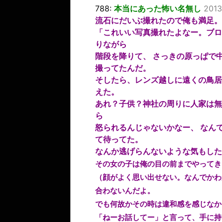
788:
本当にあった怖い名無し
2013
流石にだいぶ撮れたので俺も満足。
「これいい写真撮れたよなー。ブロ
りながら
階段を降りて、 さっきの原っぱで
撮ってたんだ。
そしたら、レンズ越しに遠くの鳥居
えた。
あれ？子供？神社の周りに人家は無
ら
怒られるんじゃないかなー、 なん
て待ってた。
なんか逃げらんないような気もした
その女の子は俺の目の前までやってき
（顔がよく思い出せない。なんでかわ
合わないんだよ。
でも何故かその時は違和感を感じなか
「ねーお話してー」と言って、手に持