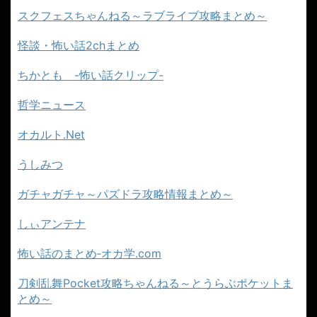
スクフェスちゃんねる～ラブライブ攻略まとめ～
怪談・怖い話2chまとめ
ちかとも -怖い話クリップ-
哲学ニュース
オカルト.Net
うしみつ
ガチャガチャ～パズドラ攻略情報まとめ～
しぃアンテナ
怖い話のまとめ‐オカ学.com
刀剣乱舞Pocket攻略ちゃんねる～とうらぶポケットま
とめ～