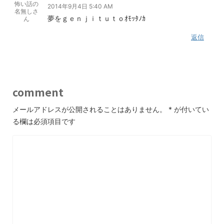
怖い話の
2014年9月4日 5:40 AM
名無しさ
夢をｇｅｎｊｉｔｕｔｏｵﾓｯﾀﾉｶ
ん
返信
comment
メールアドレスが公開されることはありません。
*
が付いてい
る欄は必須項目です