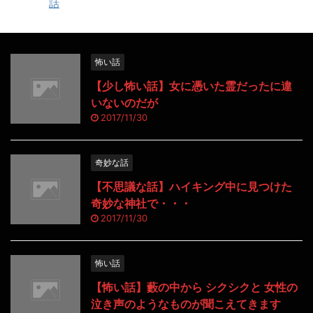
話
怖い話
【少し怖い話】女に憑いた霊だったに違
いないのだが
2017/11/30
奇妙な話
【不思議な話】ハイキング中に見つけた
奇妙な神社で・・・
2017/11/30
怖い話
【怖い話】藪の中から シクシクと 女性の
泣き声のようなものが聞こえてきます