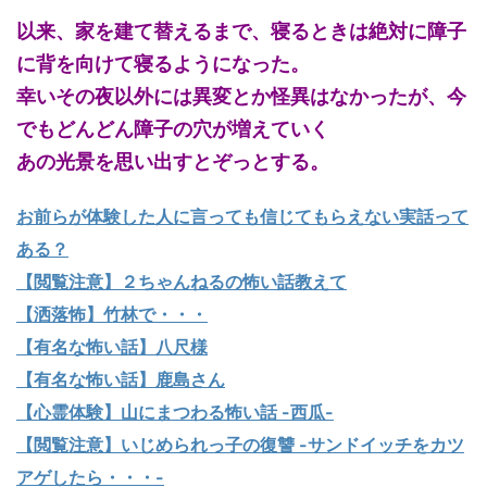
以来、家を建て替えるまで、寝るときは絶対に障子
に背を向けて寝るようになった。
幸いその夜以外には異変とか怪異はなかったが、今
でもどんどん障子の穴が増えていく
あの光景を思い出すとぞっとする。
お前らが体験した人に言っても信じてもらえない実話って
ある？
【閲覧注意】２ちゃんねるの怖い話教えて
【洒落怖】竹林で・・・
【有名な怖い話】八尺様
【有名な怖い話】鹿島さん
【心霊体験】山にまつわる怖い話 -西瓜-
【閲覧注意】いじめられっ子の復讐 -サンドイッチをカツ
アゲしたら・・・-