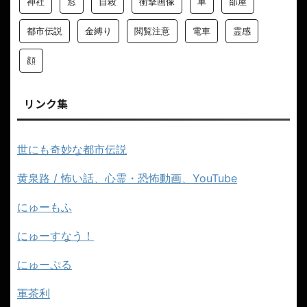
神社
窓
自殺
衝撃画像
車
部屋
都市伝説
金縛り
閲覧注意
電車
霊感
顔
リンク集
世にも奇妙な都市伝説
黄泉路 / 怖い話、心霊・恐怖動画、YouTube
にゅーもふ
にゅーすなう！
にゅーぷる
軍茶利