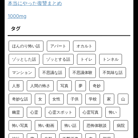
本当にやった復讐まとめ
1000mg
タグ
ほんのり怖い話
アパート
オカルト
ゾッとした話
ゾッとする話
トイレ
トンネル
マンション
不思議な話
不思議体験
不気味な話
人形
人間の怖さ
写真
夢
奇妙
奇妙な話
女
女性
子供
学校
家
山
幽霊
心霊
心霊スポット
心霊写真
怖い
怖い写真
怖い動画
怖い話
恐怖体験談
病院