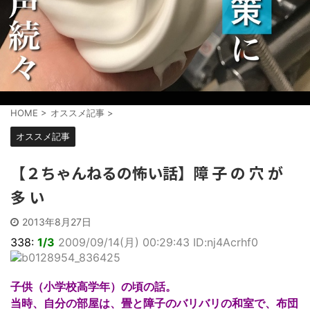
HOME
>
オススメ記事
>
オススメ記事
【２ちゃんねるの怖い話】障 子 の 穴 が
多 い
2013年8月27日
338:
1/3
2009/09/14(月) 00:29:43 ID:nj4Acrhf0
子供（小学校高学年）の頃の話。
当時、自分の部屋は、畳と障子のバリバリの和室で、布団