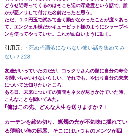
どうせ近寄ってくるのはそこら辺の浮遊霊という話で、誰
かが悪ノリして付けた名前だったと思う。
ただ、１０円玉で試みて全く動かなかったことが度々あっ
て、エンジェル様だかキューピット様のようにシャープペ
ンを使ってやっていた。これが面白いように動く。
引用元:
・
死ぬ程洒落にならない怖い話を集めてみ
ない？228
友達がいっていたのだが、コックリさんの類に自分の寿命
を聞いちゃいけないらしい。それでも、やはり自分の未来
については知りたいところ。
ある日、未来についての質問もネタが尽きかけていた時、
こんなことを聞いてみた。
｢俺はこの先、どんな人生を送りますか？｣
カーテンを締め切り、蝋燭の光が不気味に揺れてい
る薄暗い俺の部屋、そこにはいつものメンツが四