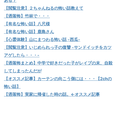
ある？
【閲覧注意】２ちゃんねるの怖い話教えて
【洒落怖】竹林で・・・
【有名な怖い話】八尺様
【有名な怖い話】鹿島さん
【心霊体験】山にまつわる怖い話 -西瓜-
【閲覧注意】いじめられっ子の復讐 -サンドイッチをカツ
アゲしたら・・・-
【洒落怖まとめ】中学で好きだった子がレイプの末、自殺
してしまったんだが
【オススメ記事】カーテンの向こう側には・・・【2chの
怖い話】
【洒落怖】実家に帰省した時の話。←オススメ記事