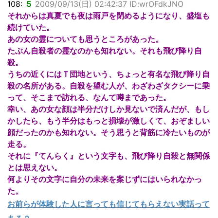
108:
５
2009/09/13(日) 02:42:37 ID:wrOFdkJNO
それからは真夏でも夜は雨戸を閉めるようになり、盛塩も
続けていた。
あの女の霊についても思うところがあった。
たぶん自殺者の霊なのかも知れない。それも飛び降り自
殺。
うちの近くにはＴ団地という、ちょっと有名な飛び降り自
殺の名所がある。自殺を望む人が、わざわざタクシーに乗
って、そこまで訪れる、なんて噂まであった。
幸い、あの女な顔は半分だけしか見ないで済んだが、もし
かしたら、もう半分はもっと損壊が激しくて、おぞましい
顔だったのかも知れない。そう思うと背筋に冷たいものが
走る。
それに『てんらく』という文字も、飛び降り自殺と無関係
とは思えない。
何よりその文字に自分の未来を案じずにはいられなかっ
た。
お前らが体験した人に言っても信じてもらえない実話って