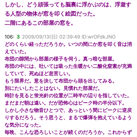
しかし、どう頑張っても脳裏に浮かぶのは、浮遊す
る人型の物体が窓を叩く絵図だった。
二階にあるこの部屋の窓を。
106:
３
2009/09/13(日) 02:39:49 ID:wrOFdkJNO
どのくらい経っただろうか。いつの間にか窓を叩く音は消
えていた。
布団の隙間から部屋の様子を伺う。真っ暗な部屋。
布団の中には、吐いては吸った生暖かい二酸化窒素が充満
していて、死ぬほど息苦しい。
もう限界だ。意を決して布団から頭を出してみる。
別にたいしたことはない。見慣れた部屋だ。
時計を見ると蛍光針の位置が二時半の辺りを指していた。
まだまだ朝は遠い。だが恐怖心はピーク時の半分以下。
しかし小さな物音ひとつで、あっという間にピークに逆戻
りするだろう。そう思うと、まるで爆弾を抱えているよう
な気分になった。
毎晩、こんな恐ろしいことが続くのだろうか。これからず