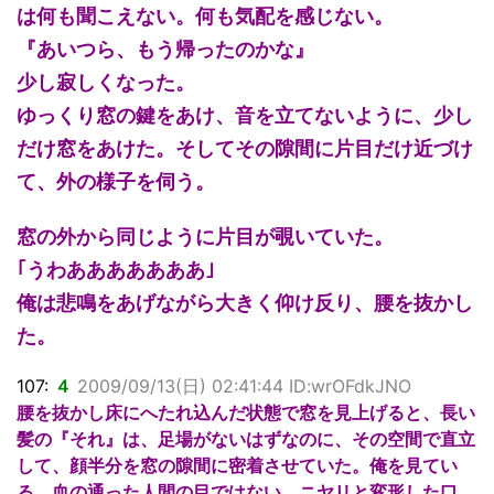
は何も聞こえない。何も気配を感じない。
『あいつら、もう帰ったのかな』
少し寂しくなった。
ゆっくり窓の鍵をあけ、音を立てないように、少し
だけ窓をあけた。そしてその隙間に片目だけ近づけ
て、外の様子を伺う。
窓の外から同じように片目が覗いていた。
｢うわあああああああ｣
俺は悲鳴をあげながら大きく仰け反り、腰を抜かし
た。
107:
４
2009/09/13(日) 02:41:44 ID:wrOFdkJNO
腰を抜かし床にへたれ込んだ状態で窓を見上げると、長い
髪の『それ』は、足場がないはずなのに、その空間で直立
して、顔半分を窓の隙間に密着させていた。俺を見てい
る。血の通った人間の目ではない。ニヤリと変形した口