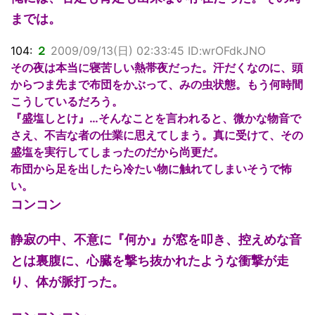
までは。
104:
２
2009/09/13(日) 02:33:45 ID:wrOFdkJNO
その夜は本当に寝苦しい熱帯夜だった。汗だくなのに、頭
からつま先まで布団をかぶって、みの虫状態。もう何時間
こうしているだろう。
『盛塩しとけ』…そんなことを言われると、微かな物音で
さえ、不吉な者の仕業に思えてしまう。真に受けて、その
盛塩を実行してしまったのだから尚更だ。
布団から足を出したら冷たい物に触れてしまいそうで怖
い。
コンコン
静寂の中、不意に『何か』が窓を叩き、控えめな音
とは裏腹に、心臓を撃ち抜かれたような衝撃が走
り、体が脈打った。