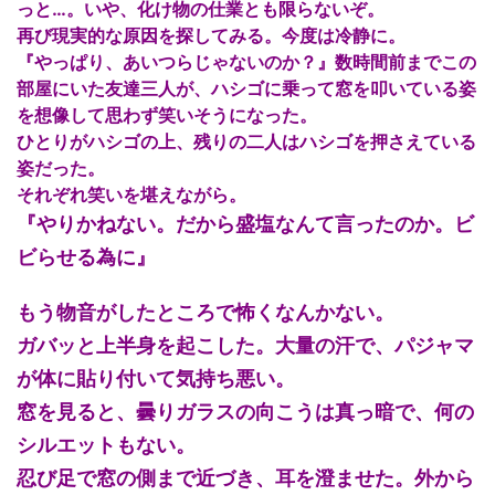
っと…。いや、化け物の仕業とも限らないぞ。
再び現実的な原因を探してみる。今度は冷静に。
『やっぱり、あいつらじゃないのか？』数時間前までこの
部屋にいた友達三人が、ハシゴに乗って窓を叩いている姿
を想像して思わず笑いそうになった。
ひとりがハシゴの上、残りの二人はハシゴを押さえている
姿だった。
それぞれ笑いを堪えながら。
『やりかねない。だから盛塩なんて言ったのか。ビ
ビらせる為に』
もう物音がしたところで怖くなんかない。
ガバッと上半身を起こした。大量の汗で、パジャマ
が体に貼り付いて気持ち悪い。
窓を見ると、曇りガラスの向こうは真っ暗で、何の
シルエットもない。
忍び足で窓の側まで近づき、耳を澄ませた。外から