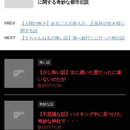
に関する奇妙な都市伝説
PREV
【人間の怖さ】ある二人の老人の、正反対の生き様に
関する話
NEXT
【２ちゃんねるの怖い話】海へ旅行しに行った時の話
怖い話
【少し怖い話】女に憑いた霊だったに違
いないのだが
2017/11/30
奇妙な話
【不思議な話】ハイキング中に見つけた
奇妙な神社で・・・
2017/11/30