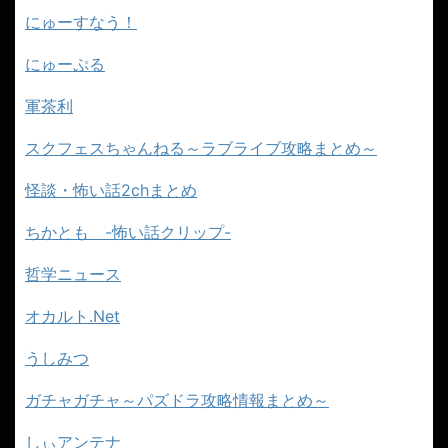
にゅーすなう！
にゅーぷる
軍茶利
スクフェスちゃんねる～ラブライブ攻略まとめ～
怪談・怖い話2chまとめ
ちかとも -怖い話クリップ-
哲学ニュース
オカルト.Net
うしみつ
ガチャガチャ～パズドラ攻略情報まとめ～
しぃアンテナ