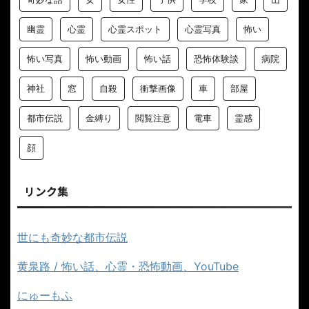
幽霊
心霊
心霊スポット
心霊写真
怖い
怖い写真
怖い動画
怖い話
恐怖体験談
病院
神社
窓
自殺
衝撃画像
車
部屋
都市伝説
金縛り
閲覧注意
電車
霊感
顔
リンク集
世にも奇妙な都市伝説
黄泉路 / 怖い話、心霊・恐怖動画、YouTube
にゅーもふ