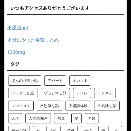
いつもアクセスありがとうございます
不思議net
本当にやった復讐まとめ
1000mg
タグ
ほんのり怖い話
アパート
オカルト
ゾッとした話
ゾッとする話
トイレ
トンネル
マンション
不思議な話
不思議体験
不気味な話
人形
人間の怖さ
写真
夢
奇妙
奇妙な話
女
女性
子供
学校
家
山