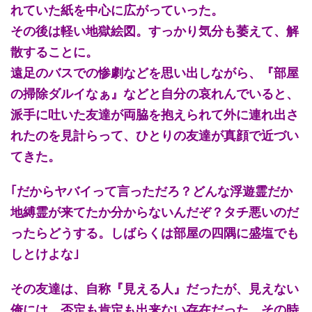
れていた紙を中心に広がっていった。
その後は軽い地獄絵図。すっかり気分も萎えて、解
散することに。
遠足のバスでの惨劇などを思い出しながら、『部屋
の掃除ダルイなぁ』などと自分の哀れんでいると、
派手に吐いた友達が両脇を抱えられて外に連れ出さ
れたのを見計らって、ひとりの友達が真顔で近づい
てきた。
｢だからヤバイって言っただろ？どんな浮遊霊だか
地縛霊が来てたか分からないんだぞ？タチ悪いのだ
ったらどうする。しばらくは部屋の四隅に盛塩でも
しとけよな｣
その友達は、自称『見える人』だったが、見えない
俺には、否定も肯定も出来ない存在だった。その時