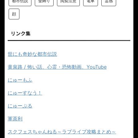
都市伝説
金縛り
閲覧注意
電車
霊感
顔
リンク集
世にも奇妙な都市伝説
黄泉路 / 怖い話、心霊・恐怖動画、YouTube
にゅーもふ
にゅーすなう！
にゅーぷる
軍茶利
スクフェスちゃんねる～ラブライブ攻略まとめ～