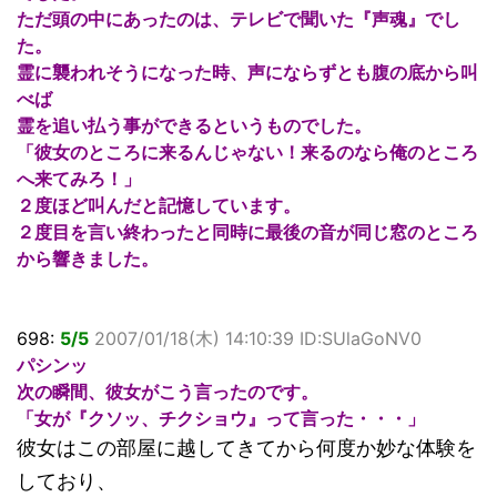
ただ頭の中にあったのは、テレビで聞いた『声魂』でし
た。
霊に襲われそうになった時、声にならずとも腹の底から叫
べば
霊を追い払う事ができるというものでした。
「彼女のところに来るんじゃない！来るのなら俺のところ
へ来てみろ！」
２度ほど叫んだと記憶しています。
２度目を言い終わったと同時に最後の音が同じ窓のところ
から響きました。
698:
5/5
2007/01/18(木) 14:10:39 ID:SUlaGoNV0
パシンッ
次の瞬間、彼女がこう言ったのです。
「女が『クソッ、チクショウ』って言った・・・」
彼女はこの部屋に越してきてから何度か妙な体験を
しており、