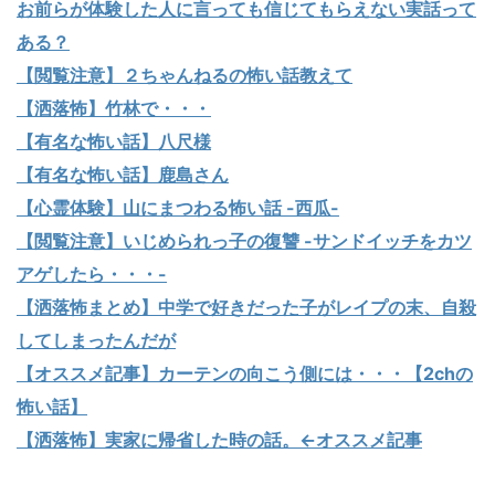
お前らが体験した人に言っても信じてもらえない実話って
ある？
【閲覧注意】２ちゃんねるの怖い話教えて
【洒落怖】竹林で・・・
【有名な怖い話】八尺様
【有名な怖い話】鹿島さん
【心霊体験】山にまつわる怖い話 -西瓜-
【閲覧注意】いじめられっ子の復讐 -サンドイッチをカツ
アゲしたら・・・-
【洒落怖まとめ】中学で好きだった子がレイプの末、自殺
してしまったんだが
【オススメ記事】カーテンの向こう側には・・・【2chの
怖い話】
【洒落怖】実家に帰省した時の話。←オススメ記事