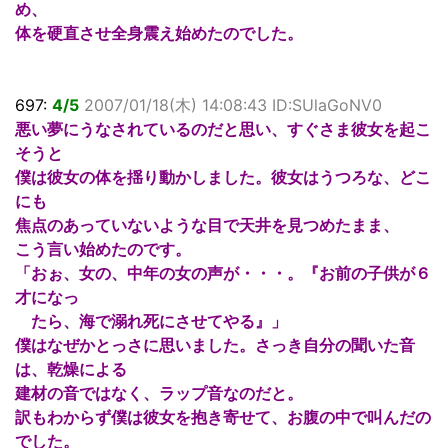
め、
体を硬直させ全身震え始めたのでした。
697:
4/5
2007/01/18(木) 14:08:43 ID:SUlaGoNV0
悪い夢にうなされているのだと思い、すぐさま彼女を起こ
そうと
僕は彼女の体を揺り動かしました。彼女はうつろな、どこ
にも
焦点のあっていないような目で天井を見つめたまま、
こう言い始めたのです。
「おぉ、女の、中年の女の声が・・・。『お前の子供が６
才になっ
たら、海で溺れ死にさせてやる』」
僕はなぜかとっさに思いました。さっき自分の聞いた音
は、乾燥による
建材の音ではなく、ラップ音なのだと。
訳もわからず僕は彼女を抱き寄せて、お腹の中で叫んだの
でした。