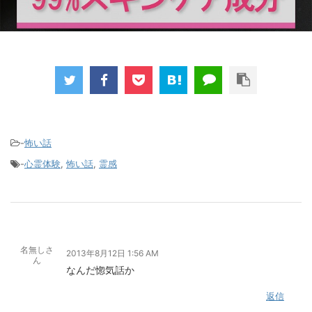
-
怖い話
-
心霊体験
,
怖い話
,
霊感
名無しさ
2013年8月12日 1:56 AM
ん
なんだ惚気話か
返信