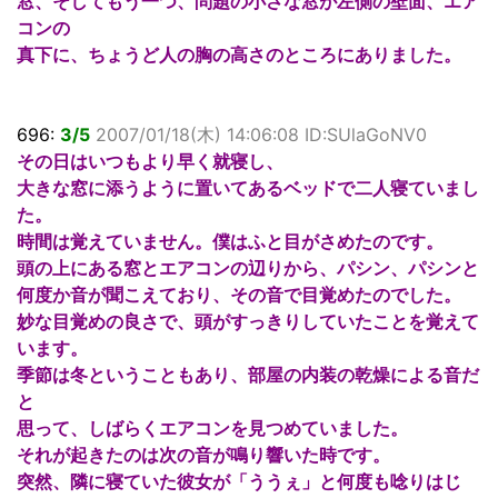
窓、そしてもう一つ、問題の小さな窓が左側の壁面、エア
コンの
真下に、ちょうど人の胸の高さのところにありました。
696:
3/5
2007/01/18(木) 14:06:08 ID:SUlaGoNV0
その日はいつもより早く就寝し、
大きな窓に添うように置いてあるベッドで二人寝ていまし
た。
時間は覚えていません。僕はふと目がさめたのです。
頭の上にある窓とエアコンの辺りから、パシン、パシンと
何度か音が聞こえており、その音で目覚めたのでした。
妙な目覚めの良さで、頭がすっきりしていたことを覚えて
います。
季節は冬ということもあり、部屋の内装の乾燥による音だ
と
思って、しばらくエアコンを見つめていました。
それが起きたのは次の音が鳴り響いた時です。
突然、隣に寝ていた彼女が「ううぇ」と何度も唸りはじ