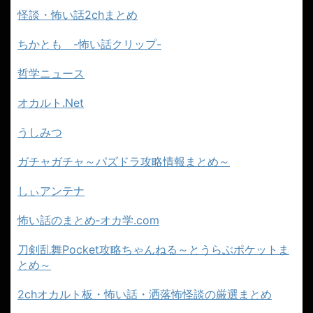
怪談・怖い話2chまとめ
ちかとも -怖い話クリップ-
哲学ニュース
オカルト.Net
うしみつ
ガチャガチャ～パズドラ攻略情報まとめ～
しぃアンテナ
怖い話のまとめ‐オカ学.com
刀剣乱舞Pocket攻略ちゃんねる～とうらぶポケットま
とめ～
2chオカルト板・怖い話・洒落怖怪談の厳選まとめ