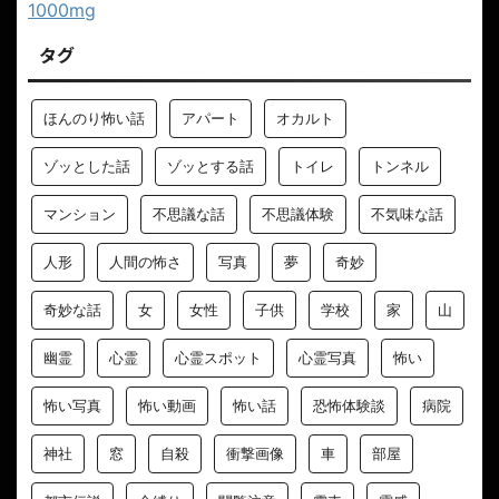
1000mg
タグ
ほんのり怖い話
アパート
オカルト
ゾッとした話
ゾッとする話
トイレ
トンネル
マンション
不思議な話
不思議体験
不気味な話
人形
人間の怖さ
写真
夢
奇妙
奇妙な話
女
女性
子供
学校
家
山
幽霊
心霊
心霊スポット
心霊写真
怖い
怖い写真
怖い動画
怖い話
恐怖体験談
病院
神社
窓
自殺
衝撃画像
車
部屋