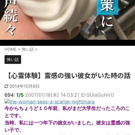
HOME
>
怖い話
>
怖い話
【心霊体験】霊感の強い彼女がいた時の話
2014年10月8日
694:
1/5
2007/01/18(木) 14:03:21 ID:SUlaGoNV0
今からちょうど１０年前、私がまだ大学生だったころのこ
とです。
当時、私には一つ年下の彼女がいました。彼女は霊感の強
い子で、