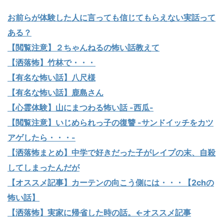
お前らが体験した人に言っても信じてもらえない実話って
ある？
【閲覧注意】２ちゃんねるの怖い話教えて
【洒落怖】竹林で・・・
【有名な怖い話】八尺様
【有名な怖い話】鹿島さん
【心霊体験】山にまつわる怖い話 -西瓜-
【閲覧注意】いじめられっ子の復讐 -サンドイッチをカツ
アゲしたら・・・-
【洒落怖まとめ】中学で好きだった子がレイプの末、自殺
してしまったんだが
【オススメ記事】カーテンの向こう側には・・・【2chの
怖い話】
【洒落怖】実家に帰省した時の話。←オススメ記事