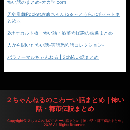
怖い話のまとめ‐オカ学.com
刀剣乱舞Pocket攻略ちゃんねる～とうらぶポケットま
とめ～
2chオカルト板・怖い話・洒落怖怪談の厳選まとめ
人から聞いた怖い話-実話恐怖話コレクション-
パラノーマルちゃんねる | 2ch怖い話まとめ
２ちゃんねるのこわーい話まとめ｜怖い
話・都市伝説まとめ
Copyright© ２ちゃんねるのこわーい話まとめ｜怖い話・都市伝説まとめ ,
2026 All Rights Reserved.