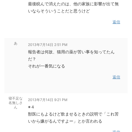
最後睨んで消えたのは、他の家族に影響が出て無
いならそういうことだと思うけど
返信
あ
2013年7月14日 2:51 PM
報告者は何故、猫用の薬が苦い事を知ってたん
だ？
それが一番気になる
返信
寝不足な
2013年7月14日 9:21 PM
名無しさ
※４
ん
獣医にもよるけど飲ませるときの説明で「これ苦
いから嫌がるんですよー」とか言われる
返信