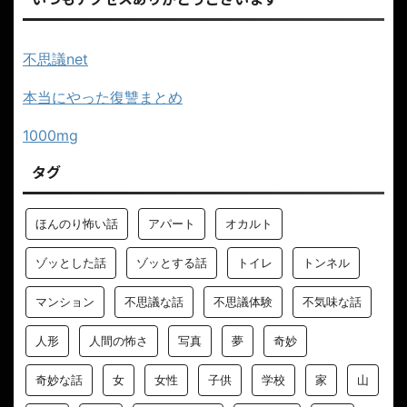
不思議net
本当にやった復讐まとめ
1000mg
タグ
ほんのり怖い話
アパート
オカルト
ゾッとした話
ゾッとする話
トイレ
トンネル
マンション
不思議な話
不思議体験
不気味な話
人形
人間の怖さ
写真
夢
奇妙
奇妙な話
女
女性
子供
学校
家
山