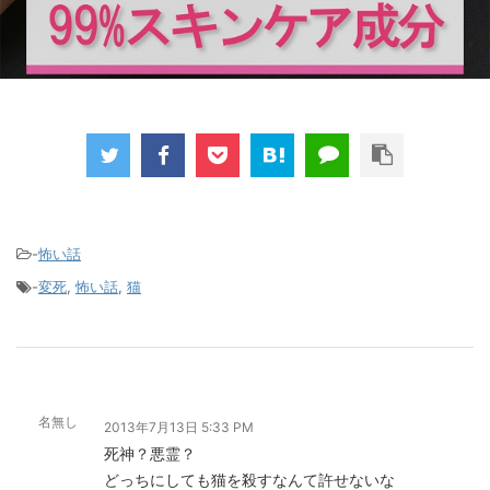
-
怖い話
-
変死
,
怖い話
,
猫
名無し
2013年7月13日 5:33 PM
死神？悪霊？
どっちにしても猫を殺すなんて許せないな