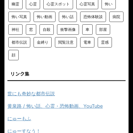
幽霊
心霊
心霊スポット
心霊写真
怖い
怖い写真
怖い動画
怖い話
恐怖体験談
病院
神社
窓
自殺
衝撃画像
車
部屋
都市伝説
金縛り
閲覧注意
電車
霊感
顔
リンク集
世にも奇妙な都市伝説
黄泉路 / 怖い話、心霊・恐怖動画、YouTube
にゅーもふ
にゅーすなう！