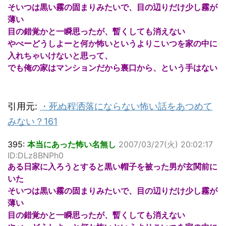
そいつは黒い霧の固まりみたいで、目の辺りだけ少し霧が
薄い
目の錯覚かと一瞬思ったが、暫くしても消えない
やべーどうしよーと何か怖いというよりこいつを家の中に
入れちゃいけないと思って、
でも俺の家はマンションだから裏口から、という手はない
引用元:
・
死ぬ程洒落にならない怖い話をあつめて
みない？161
395:
本当にあった怖い名無し
2007/03/27(火) 20:02:17
ID:DLz8BNPh0
ある日家に入ろうとすると黒い帽子を被った男が玄関前に
いた
そいつは黒い霧の固まりみたいで、目の辺りだけ少し霧が
薄い
目の錯覚かと一瞬思ったが、暫くしても消えない