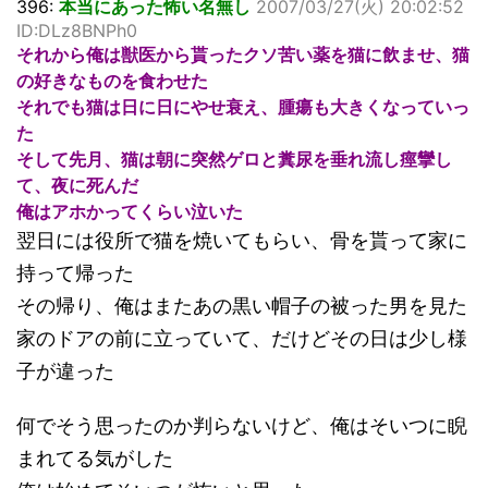
396:
本当にあった怖い名無し
2007/03/27(火) 20:02:52
ID:DLz8BNPh0
それから俺は獣医から貰ったクソ苦い薬を猫に飲ませ、猫
の好きなものを食わせた
それでも猫は日に日にやせ衰え、腫瘍も大きくなっていっ
た
そして先月、猫は朝に突然ゲロと糞尿を垂れ流し痙攣し
て、夜に死んだ
俺はアホかってくらい泣いた
翌日には役所で猫を焼いてもらい、骨を貰って家に
持って帰った
その帰り、俺はまたあの黒い帽子の被った男を見た
家のドアの前に立っていて、だけどその日は少し様
子が違った
何でそう思ったのか判らないけど、俺はそいつに睨
まれてる気がした