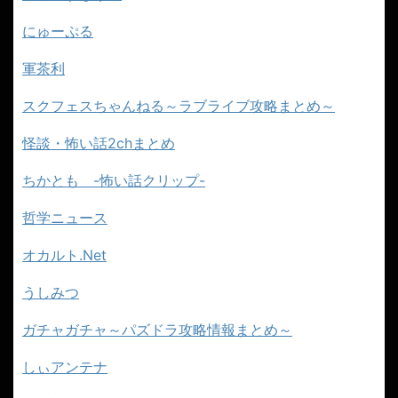
にゅーぷる
軍茶利
スクフェスちゃんねる～ラブライブ攻略まとめ～
怪談・怖い話2chまとめ
ちかとも -怖い話クリップ-
哲学ニュース
オカルト.Net
うしみつ
ガチャガチャ～パズドラ攻略情報まとめ～
しぃアンテナ