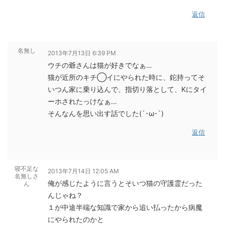
返信
名無し
2013年7月13日 6:39 PM
ウチの爺さんは猫が好きでなぁ…
猫が近所のキチ◯イにやられた時に、鉈持ってそ
いつん家に乗り込んで、指切り落として、Kにタイ
ーホされたっけなぁ…
そんなんを思い出す話でした(´･ω･`)
返信
寝不足な
2013年7月14日 12:05 AM
名無しさ
俺が感じたように言うとそいつ猫の守護霊だった
ん
んじゃね？
１が中途半端な知識で家から追い払ったから病魔
にやられたのかと