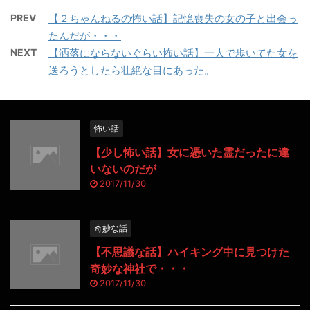
PREV
【２ちゃんねるの怖い話】記憶喪失の女の子と出会っ
たんだが・・・
NEXT
【洒落にならないぐらい怖い話】一人で歩いてた女を
送ろうとしたら壮絶な目にあった。
怖い話
【少し怖い話】女に憑いた霊だったに違
いないのだが
2017/11/30
奇妙な話
【不思議な話】ハイキング中に見つけた
奇妙な神社で・・・
2017/11/30