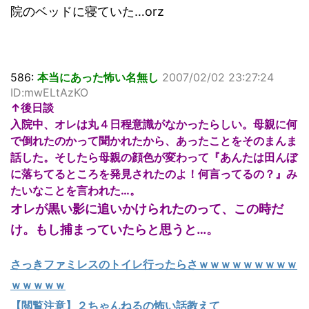
院のベッドに寝ていた…orz
586:
本当にあった怖い名無し
2007/02/02 23:27:24
ID:mwELtAzKO
↑後日談
入院中、オレは丸４日程意識がなかったらしい。母親に何
で倒れたのかって聞かれたから、あったことをそのまんま
話した。そしたら母親の顔色が変わって『あんたは田んぼ
に落ちてるところを発見されたのよ！何言ってるの？』み
たいなことを言われた…。
オレが黒い影に追いかけられたのって、この時だ
け。もし捕まっていたらと思うと…。
さっきファミレスのトイレ行ったらさｗｗｗｗｗｗｗｗｗ
ｗｗｗｗｗ
【閲覧注意】２ちゃんねるの怖い話教えて