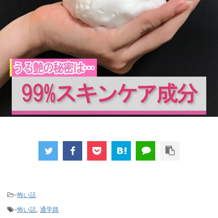
-
怖い話
-
怖い話
,
通学路