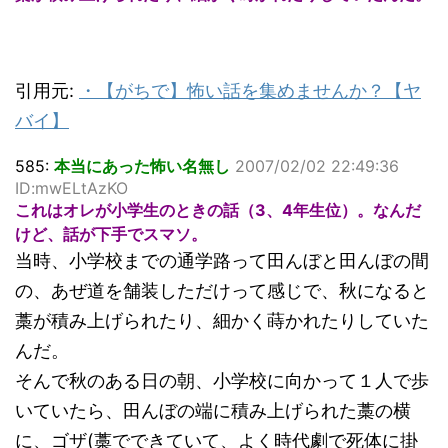
引用元:
・
【がちで】怖い話を集めませんか？【ヤ
バイ】
585:
本当にあった怖い名無し
2007/02/02 22:49:36
ID:mwELtAzKO
これはオレが小学生のときの話（3、4年生位）。なんだ
けど、話が下手でスマソ。
当時、小学校までの通学路って田んぼと田んぼの間
の、あぜ道を舗装しただけって感じで、秋になると
藁が積み上げられたり、細かく蒔かれたりしていた
んだ。
そんで秋のある日の朝、小学校に向かって１人で歩
いていたら、田んぼの端に積み上げられた藁の横
に、ゴザ(藁でできていて、よく時代劇で死体に掛