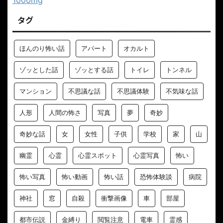
タグ
ほんのり怖い話
アパート
オカルト
ゾッとした話
ゾッとする話
トイレ
トンネル
マンション
不思議な話
不思議体験
不気味な話
人形
人間の怖さ
写真
夢
奇妙
奇妙な話
女
女性
子供
学校
家
山
幽霊
心霊
心霊スポット
心霊写真
怖い
怖い写真
怖い動画
怖い話
恐怖体験談
病院
神社
窓
自殺
衝撃画像
車
部屋
都市伝説
金縛り
閲覧注意
電車
霊感