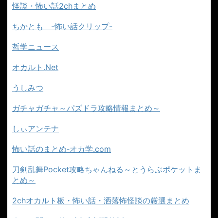
怪談・怖い話2chまとめ
ちかとも -怖い話クリップ-
哲学ニュース
オカルト.Net
うしみつ
ガチャガチャ～パズドラ攻略情報まとめ～
しぃアンテナ
怖い話のまとめ‐オカ学.com
刀剣乱舞Pocket攻略ちゃんねる～とうらぶポケットま
とめ～
2chオカルト板・怖い話・洒落怖怪談の厳選まとめ