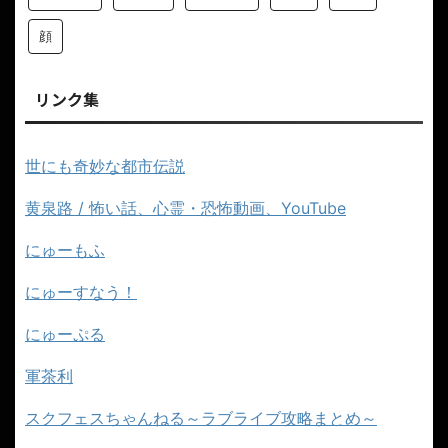
顔
リンク集
世にも奇妙な都市伝説
黄泉路 / 怖い話、心霊・恐怖動画、YouTube
にゅーもふ
にゅーすなう！
にゅーぷる
軍茶利
スクフェスちゃんねる～ラブライブ攻略まとめ～