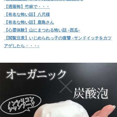
【洒落怖】竹林で・・・
【有名な怖い話】八尺様
【有名な怖い話】鹿島さん
【心霊体験】山にまつわる怖い話 -西瓜-
【閲覧注意】いじめられっ子の復讐 -サンドイッチをカツ
アゲしたら・・・-