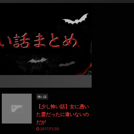
怖い話
【少し怖い話】女に憑い
た霊だったに違いないの
だが
2017/11/30