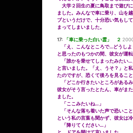
大学２回生の夏に鳥取まで遊びに
ました。みんなで車に乗り、山を越
ブというだけで、十分恐い気もして
まってしまいました。
17:
「車に乗った白い霊」 ２
2000
「え、こんなところで…どうしよ
と思ったのもつかの間、彼女が運転
「誰かを乗せてしまったみたい…
と言いました。「え、うそ？」と私
たのですが、恐くて後ろを見ること
「どこか行きたいところがあるみ
彼女がそう言ったとたん、車がまた
ました。
「ここみたいね…」
「そんな落ち着いた声で恐いこと
という私の言葉も聞かず、彼女は冷
「降りてください…」
と、ドアを開けて言いました。