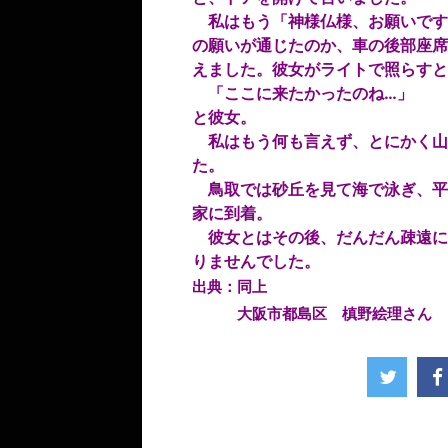
私はもう「神様仏様、お願いです
の願いが通じたのか、車の後部座席
えました。彼女がライトで照らすと
「ここに来たかったのね…」
と彼女。
私はもう何も言えず、とにかく山
た。
鳥取では砂丘を見て海で泳ぎ、平
家に到着。
彼女とはその後、だんだん疎遠に
りませんでした。
出典：同上
大阪市都島区 槙野絵理さん