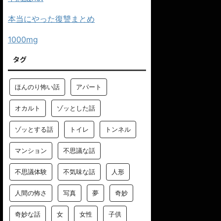
本当にやった復讐まとめ
1000mg
タグ
ほんのり怖い話
アパート
オカルト
ゾッとした話
ゾッとする話
トイレ
トンネル
マンション
不思議な話
不思議体験
不気味な話
人形
人間の怖さ
写真
夢
奇妙
奇妙な話
女
女性
子供