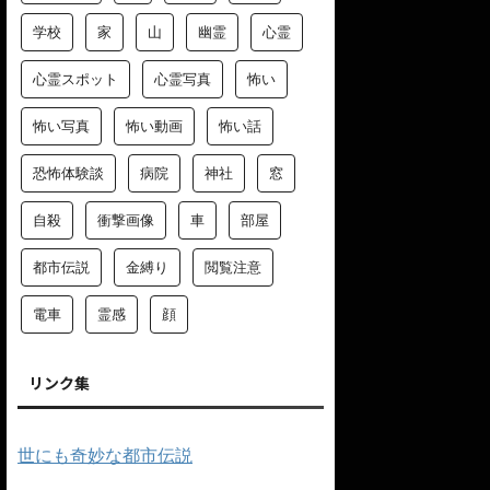
学校
家
山
幽霊
心霊
心霊スポット
心霊写真
怖い
怖い写真
怖い動画
怖い話
恐怖体験談
病院
神社
窓
自殺
衝撃画像
車
部屋
都市伝説
金縛り
閲覧注意
電車
霊感
顔
リンク集
世にも奇妙な都市伝説