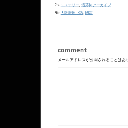
-
ミステリー
,
洒落怖アーカイブ
-
大阪府怖い話
,
幽霊
comment
メールアドレスが公開されることはあ