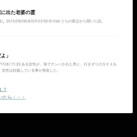
屋に出た老婆の霊
 2015/08/26(水)03:02:56 ID:0eb うちの親父から聞いた話。
だよ」
/07/11(水) 11:35 ある女性が、海でナンパされた男と、行きずりのＳＥＸを
、女性は妊娠している事が発覚した。
１７
いたら・・・