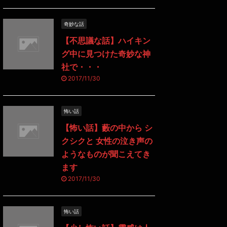
奇妙な話
【不思議な話】ハイキン
グ中に見つけた奇妙な神
社で・・・
2017/11/30
怖い話
【怖い話】藪の中から シ
クシクと 女性の泣き声の
ようなものが聞こえてき
ます
2017/11/30
怖い話