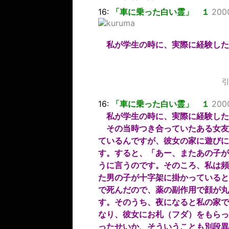
16:
「車に乗った白い霊」 １
200
私が学生の時に、実際に経験した
引
16:
「車に乗った白い霊」 １
200
私が学生の時に、実際に経験した
その当時つき合っていたある女友
ているんですが、彼女の家に遊びに
す。すると、「あー、またあの子が
うに言うのです。そのころ、私は頻
た男の子が十字架に掛かっていると
で死んだので、薬の副作用で顔が丸
す。そのうち、夜になると私の家で
なり、彼女にお札（フダ）をもらっ
ったせいか、そういうことも別段異