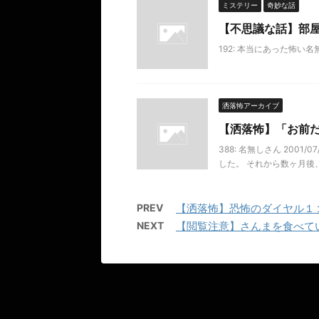
ミステリー
奇妙な話
【不思議な話】部
192: 本当にあった怖い名無し
洒落怖アーカイブ
【洒落怖】「お前
388: 名無しさん 2001
した。 それから数ヶ月後
PREV
【洒落怖】恐怖のダイヤル１
NEXT
【閲覧注意】さんまを食べて