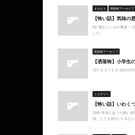
オカルト
洒落怖アーカイブ
【怖い話】気味の
62: 懐かしいもの発見！ 2
した。
洒落怖アーカイブ
【洒落怖】小学生
131: ＥＡＴＥＲ 2001
ミステリー
【怖い話】いわく
308: 本当にあった怖い名無し 
頃、とても仲がいいSと