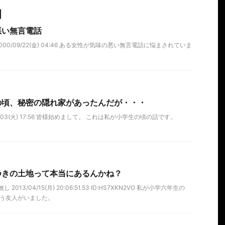
悪い無言電話
000/09/22(金) 04:46 ある女性が気味の悪い無言電話に悩まされていま
の頃、秘密の隠れ家があったんだが・・・
/07/03(火) 17:56 皆様始めまして。 これは私が小学生の頃の話です。
つきの土地って本当にあるんかね？
2013/04/15(月) 20:06:51.53 ID:HS7XKN2VO 私が小学六年生の
いう友人がいました。