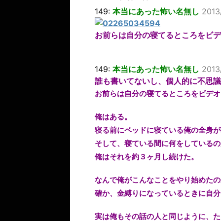
149:
本当にあった怖い名無し
2013
お前らは自分の寝てるところをビ
149:
本当にあった怖い名無し
2013
誰も書いてないし、個人的に不思議
お前らは自分の寝てるところをビデオ
俺はある。
寝る前にベッドに寝ている俺の全身が
そして、寝ている間に何をしているの
俺はそれを約３ヶ月し続けた。
なんで俺がこんなことをやり始めたの
確か、金縛りになっているときに自分
実は俺もその話の人と同じように、た