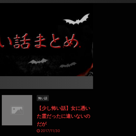
怖い話
【少し怖い話】女に憑い
た霊だったに違いないの
だが
2017/11/30