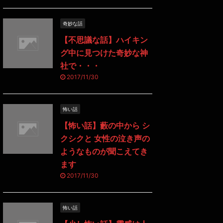
奇妙な話
【不思議な話】ハイキン
グ中に見つけた奇妙な神
社で・・・
2017/11/30
怖い話
【怖い話】藪の中から シ
クシクと 女性の泣き声の
ようなものが聞こえてき
ます
2017/11/30
怖い話