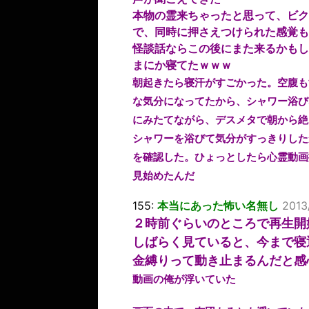
本物の霊来ちゃったと思って、ビク
で、同時に押さえつけられた感覚も
怪談話ならこの後にまた来るかもし
まにか寝てたｗｗｗ
朝起きたら寝汗がすごかった。空腹も
な気分になってたから、シャワー浴び
にみたてながら、デスメタで朝から絶
シャワーを浴びて気分がすっきりした
を確認した。ひょっとしたら心霊動画
見始めたんだ
155:
本当にあった怖い名無し
2013
２時前ぐらいのところで再生開
しばらく見ていると、今まで寝
金縛りって動き止まるんだと感
動画の俺が浮いていた