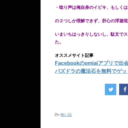
・唸り声は俺自身のイビキ、もしくは
の２つしか理解できず、肝心の浮遊現
いまいちはっきりしないし、駄文でス
た。
オススメサイト記事
Facebookのomiaiアプリ
パズドラの魔法石を無料でゲッ
-
怖い話