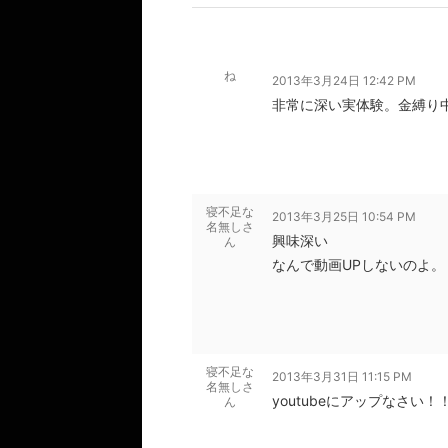
ね
2013年3月24日 12:42 PM
非常に深い実体験。金縛り中
寝不足な
2013年3月25日 10:54 PM
名無しさ
興味深い
ん
なんで動画UPしないのよ。
寝不足な
2013年3月31日 11:15 PM
名無しさ
youtubeにアップなさい
ん