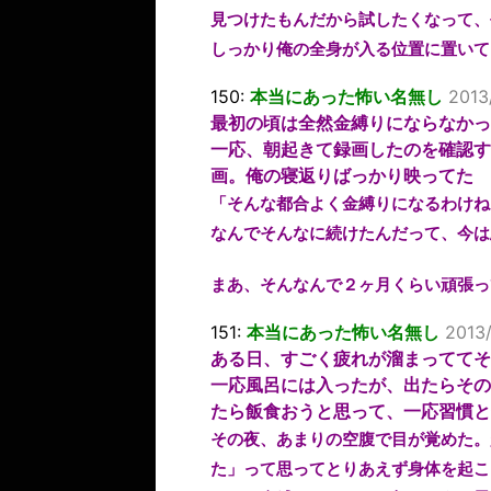
見つけたもんだから試したくなって、
しっかり俺の全身が入る位置に置いて
150:
本当にあった怖い名無し
2013
最初の頃は全然金縛りにならなかっ
一応、朝起きて録画したのを確認す
画。俺の寝返りばっかり映ってた
「そんな都合よく金縛りになるわけね
なんでそんなに続けたんだって、今は
まあ、そんなんで２ヶ月くらい頑張っ
151:
本当にあった怖い名無し
2013
ある日、すごく疲れが溜まっててそ
一応風呂には入ったが、出たらその
たら飯食おうと思って、一応習慣と
その夜、あまりの空腹で目が覚めた。
た」って思ってとりあえず身体を起こ