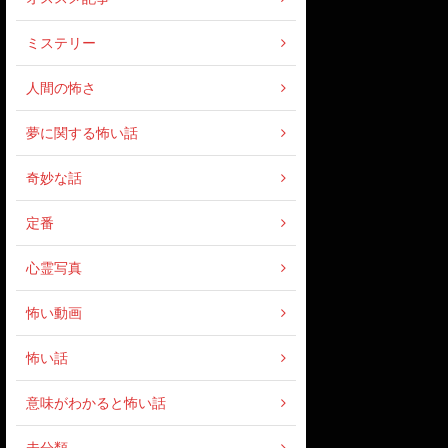
ミステリー
人間の怖さ
夢に関する怖い話
奇妙な話
定番
心霊写真
怖い動画
怖い話
意味がわかると怖い話
未分類