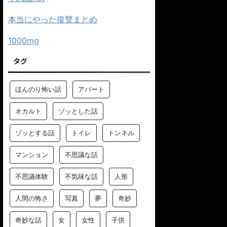
本当にやった復讐まとめ
1000mg
タグ
ほんのり怖い話
アパート
オカルト
ゾッとした話
ゾッとする話
トイレ
トンネル
マンション
不思議な話
不思議体験
不気味な話
人形
人間の怖さ
写真
夢
奇妙
奇妙な話
女
女性
子供