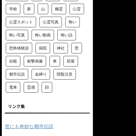
学校
家
山
幽霊
心霊
心霊スポット
心霊写真
怖い
怖い写真
怖い動画
怖い話
恐怖体験談
病院
神社
窓
自殺
衝撃画像
車
部屋
都市伝説
金縛り
閲覧注意
電車
霊感
顔
リンク集
世にも奇妙な都市伝説