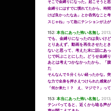
そこで金縛りになった。起こそうと思
金縛りにはすでに慣れてたから、時間
けば良かったなあ」とか呑気なこと考
スじゃね」って急にテンションが上が
152:
本当にあった怖い名無し
2013
でも、金縛りになったのは良いけど
とりあえず、動画を再生させたとき
ないと思って、考えた末に話にあっ
じで叫ぶことにした。どうせ金縛り
あとは考えつかなかったから、「腹
た
そんなんで５分くらい経ったかな。突
な力で全身を押さえつけられた感覚が
「何か来た！？ え、マジで？」って
153:
本当にあった怖い名無し
2013
テンパってると、近くから唸る声が
声が聞こえてきた