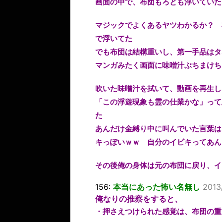
画面の中で、布団もろとも浮いていた
マジックでよくあるヤツわかるか？ 
で浮いてた
でも布団は結構重いし、第一手品はタ
マンガみたく画面に味噌汁ぶちまけち
吹いた味噌汁を拭いて、動画を再生し
「この浮遊現象も霊の仕業かな」って
た
あんだけ金縛り中に叫んでいた言葉は
キっぽいｗｗ 自分のイビキってあん
その後俺の身体は元の布団に戻り、イ
156:
本当にあった怖い名無し
2013
俺なりの推察をすると、
・押さえつけられた感覚は、布団の重