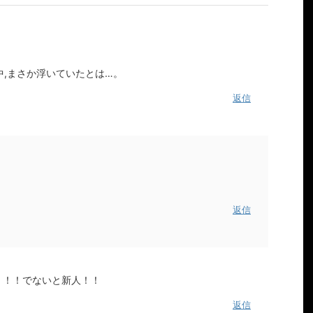
,まさか浮いていたとは…。
返信
返信
！！！！でないと新人！！
返信