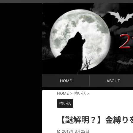
HOME
ABOUT
HOME
>
怖い話
>
怖い話
【謎解明？】金縛り
2013年3月22日