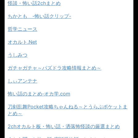
怪談・怖い話2chまとめ
ちかとも -怖い話クリップ-
哲学ニュース
オカルト.Net
うしみつ
ガチャガチャ～パズドラ攻略情報まとめ～
しぃアンテナ
怖い話のまとめ‐オカ学.com
刀剣乱舞Pocket攻略ちゃんねる～とうらぶポケットま
とめ～
2chオカルト板・怖い話・洒落怖怪談の厳選まとめ