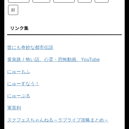
顔
リンク集
世にも奇妙な都市伝説
黄泉路 / 怖い話、心霊・恐怖動画、YouTube
にゅーもふ
にゅーすなう！
にゅーぷる
軍茶利
スクフェスちゃんねる～ラブライブ攻略まとめ～