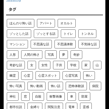
タグ
ほんのり怖い話
アパート
オカルト
ゾッとした話
ゾッとする話
トイレ
トンネル
マンション
不思議な話
不思議体験
不気味な話
人形
人間の怖さ
写真
夢
奇妙
奇妙な話
女
女性
子供
学校
家
山
幽霊
心霊
心霊スポット
心霊写真
怖い
怖い写真
怖い動画
怖い話
恐怖体験談
病院
神社
窓
自殺
衝撃画像
車
部屋
都市伝説
金縛り
閲覧注意
電車
霊感