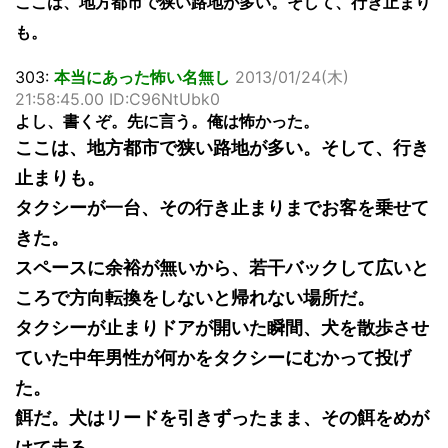
ここは、地方都市で狭い路地が多い。そして、行き止まり
も。
303:
本当にあった怖い名無し
2013/01/24(木)
21:58:45.00 ID:C96NtUbk0
よし、書くぞ。先に言う。俺は怖かった。
ここは、地方都市で狭い路地が多い。そして、行き
止まりも。
タクシーが一台、その行き止まりまでお客を乗せて
きた。
スペースに余裕が無いから、若干バックして広いと
ころで方向転換をしないと帰れない場所だ。
タクシーが止まりドアが開いた瞬間、犬を散歩させ
ていた中年男性が何かをタクシーにむかって投げ
た。
餌だ。犬はリードを引きずったまま、その餌をめが
けて走る。