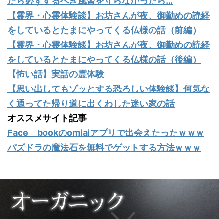
だら必ずするべき風習を守らなかったら…
【霊界・心霊体験談】お坊さんが夜、御勤めの読経
をしているとたまにやってくる仏様の話（前編）
【霊界・心霊体験談】お坊さんが夜、御勤めの読経
をしているとたまにやってくる仏様の話（後編）
【怖い話】実話の霊体験
【思い出してもゾッとする恐ろしい体験談】何気な
く通ってた帰り道に出くわした迷い家の話
オススメサイト記事
Face bookのomiaiアプリで出会えたったｗｗｗ
パズドラの魔法石を無料でゲットする方法ｗｗｗ