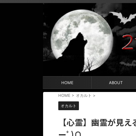
HOME
ABOUT
HOME
>
オカルト
>
オカルト
【心霊】幽霊が見える
ーﾟ)∩