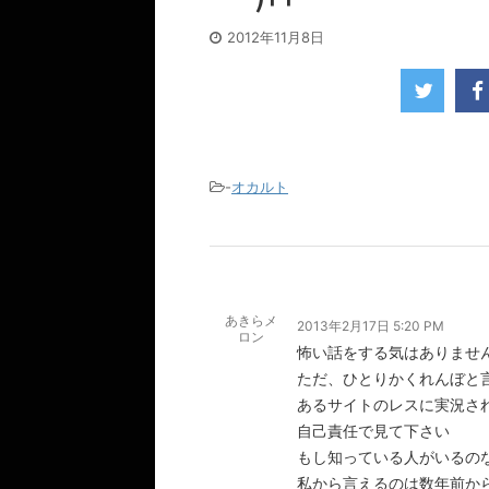
2012年11月8日
-
オカルト
あきらメ
2013年2月17日 5:20 PM
ロン
怖い話をする気はありませ
ただ、ひとりかくれんぼと
あるサイトのレスに実況さ
自己責任で見て下さい
もし知っている人がいるの
私から言えるのは数年前か