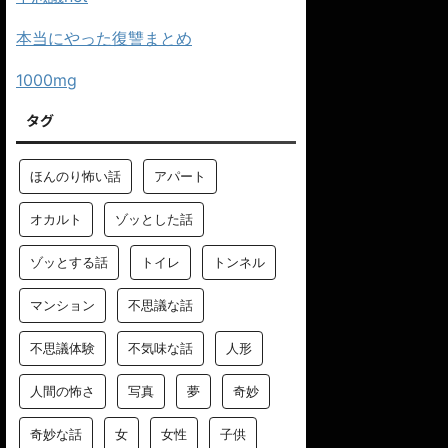
本当にやった復讐まとめ
1000mg
タグ
ほんのり怖い話
アパート
オカルト
ゾッとした話
ゾッとする話
トイレ
トンネル
マンション
不思議な話
不思議体験
不気味な話
人形
人間の怖さ
写真
夢
奇妙
奇妙な話
女
女性
子供