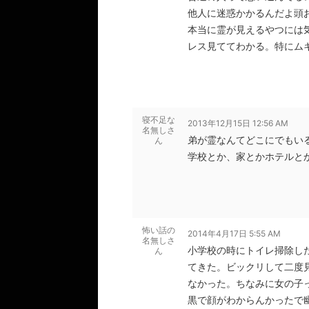
他人に迷惑かかるんだよ頭
本当に霊が見えるやつには
レス見ててわかる。特にム
寝不足な
2013年12月15日 12:56 AM
名無しさ
弟が霊なんてどこにでもい
ん
学校とか、家とかホテルと
怖い話の
2014年4月17日 5:55 AM
名無しさ
小学校の時にトイレ掃除し
ん
てきた。ビックリして二度
なかった。ちなみに女の子
黒で顔がわからんかったで