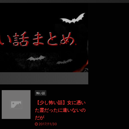
怖い話
【少し怖い話】女に憑い
た霊だったに違いないの
だが
2017/11/30