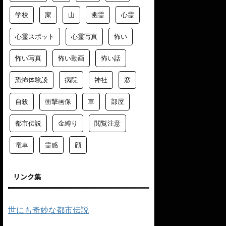
学校
家
山
幽霊
心霊
心霊スポット
心霊写真
怖い
怖い写真
怖い動画
怖い話
恐怖体験談
病院
神社
窓
自殺
衝撃画像
車
部屋
都市伝説
金縛り
閲覧注意
電車
霊感
顔
リンク集
世にも奇妙な都市伝説