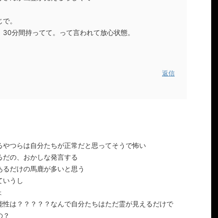
じで。
、30分間持ってて。って言われて放心状態。
返信
るやつらは自分たちが正常だと思ってそうで怖い
るだの、おかしな発言する
あるだけの馬鹿が多いと思う
ていうし
ょ
能性は？？？？？なんで自分たちはただ霊が見えるだけで
の？