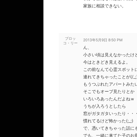
家族に相談できない。
ブロッ
2013年5月9日 8:50 PM
コ・リー
ん、
小さい頃は見えなかったけ
今はときどき見えるよ。
この前なんて心霊スポット
連れてきちゃったことが(/_;
もうつぶれたアパートみた
そこでもオーブ見たりとか
いろいろあったんだよねｗ
うちが入ろうとしたら
窓がガタガタいったり・・
慣れてるけど怖かった(;_;)
で、憑いてきちゃった話に
でも、一緒に来てた子のお