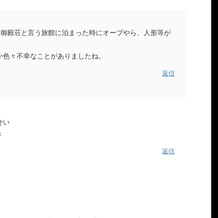
に御殿荘と言う旅館に泊まった時にオーブやら、人形等が
か色々不幸なことがありましたね。
返信
せい
＜
返信