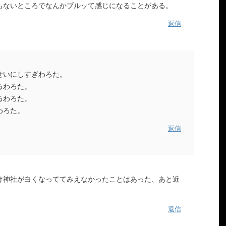
もないところでなんかブルッて感じになることがある。
返信
せいにしすぎわろた。
るわろた。
るわろた。
わろた。
返信
け神社が白くなっててみえなかったことはあった、あと近
返信