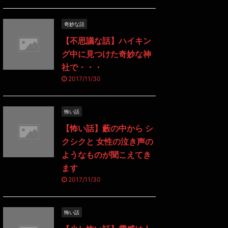
奇妙な話
【不思議な話】ハイキン
グ中に見つけた奇妙な神
社で・・・
2017/11/30
怖い話
【怖い話】藪の中から シ
クシクと 女性の泣き声の
ようなものが聞こえてき
ます
2017/11/30
怖い話