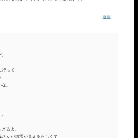
返信
ど、
に行って
)
いな。
・。
もどるよ。
母さんが幽霊が見えるらしくて