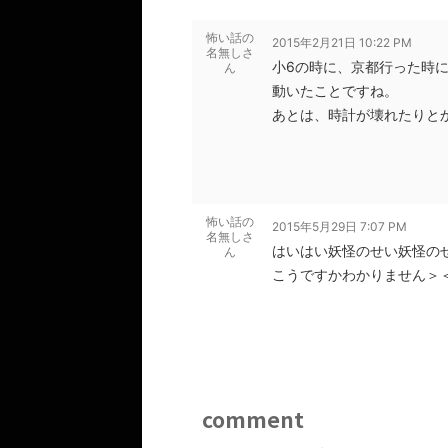
怖い話の
2015年2月21日 10:22 PM
名無しさ
小6の時に、京都行った時
ん
動いたことですね。
あとは、時計が壊れたりと
怖い話の
2015年5月29日 7:07 PM
名無しさ
はいはい妖怪のせい妖怪の
ん
こうですかわかりません＞
comment