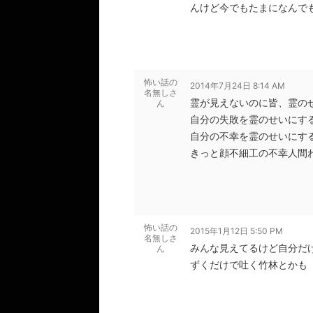
んけど今でもたまになんで
怖い話の
2014年7月24日 8:14 AM
名無しさ
霊が見えないのに皆、霊の
ん
自分の失敗を霊のせいにす
自分の不幸を霊のせいにす
きっと顔不細工の不幸人間
怖い話の
2015年1月12日 5:50 PM
名無しさ
みんな見えてるけど自分だ
ん
ずくだけで吐く竹林とかも