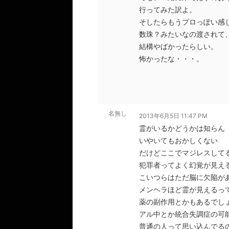
行ってみた訳よ。
そしたらもうプロっぽい感
数珠？みたいなの渡されて
結構やばかったらしい。
怖かったな・・・。
名無し
2013年6月5日 11:47 PM
霊がいるかどうかは知らん
いやいてもおかしくない
だけどここでマジレスして
犯罪者ってよく幻覚が見え
こいつらはただ脳に欠陥が
メンヘラほど霊が見えるっ
薬の副作用とかもあるでし
アル中とか統合失調症の可
普通の人って思い込んでる