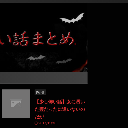
怖い話
【少し怖い話】女に憑い
た霊だったに違いないの
だが
2017/11/30