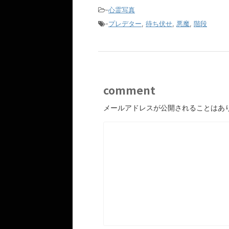
-
心霊写真
-
プレデター
,
待ち伏せ
,
悪魔
,
階段
comment
メールアドレスが公開されることはあ