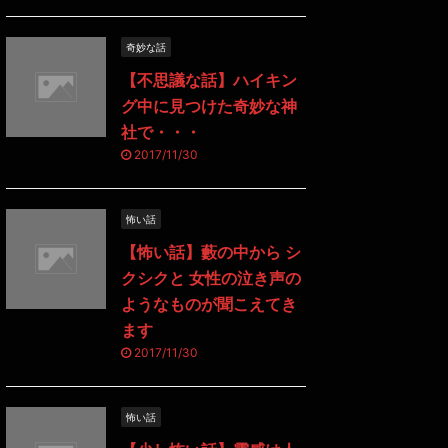
奇妙な話
【不思議な話】ハイキン
グ中に見つけた奇妙な神
社で・・・
2017/11/30
怖い話
【怖い話】藪の中から シ
クシクと 女性の泣き声の
ようなものが聞こえてき
ます
2017/11/30
怖い話