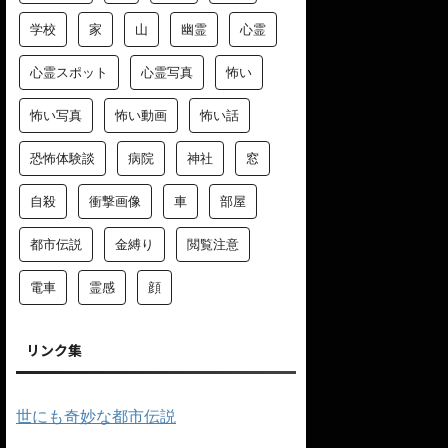
学校
家
山
幽霊
心霊
心霊スポット
心霊写真
怖い
怖い写真
怖い動画
怖い話
恐怖体験談
病院
神社
窓
自殺
衝撃画像
車
部屋
都市伝説
金縛り
閲覧注意
電車
霊感
顔
リンク集
世にも奇妙な都市伝説