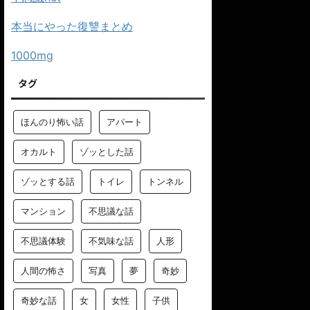
本当にやった復讐まとめ
1000mg
タグ
ほんのり怖い話
アパート
オカルト
ゾッとした話
ゾッとする話
トイレ
トンネル
マンション
不思議な話
不思議体験
不気味な話
人形
人間の怖さ
写真
夢
奇妙
奇妙な話
女
女性
子供