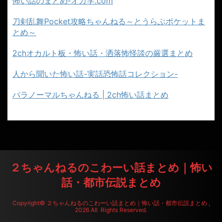
怖い話のまとめ‐オカ学.com
刀剣乱舞Pocket攻略ちゃんねる～とうらぶポケットま
とめ～
2chオカルト板・怖い話・洒落怖怪談の厳選まとめ
人から聞いた怖い話-実話恐怖話コレクション-
パラノーマルちゃんねる | 2ch怖い話まとめ
２ちゃんねるのこわーい話まとめ｜怖い
話・都市伝説まとめ
Copyright© ２ちゃんねるのこわーい話まとめ｜怖い話・都市伝説まとめ ,
2026 All Rights Reserved.