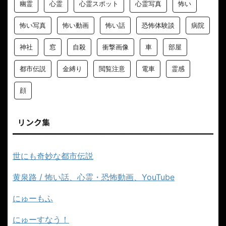
幽霊
心霊
心霊スポット
心霊写真
怖い
怖い写真
怖い動画
怖い話
恐怖体験談
病院
神社
窓
自殺
衝撃画像
車
部屋
都市伝説
金縛り
閲覧注意
電車
霊感
顔
リンク集
世にも奇妙な都市伝説
黄泉路 / 怖い話、心霊・恐怖動画、YouTube
にゅーもふ
にゅーすなう！