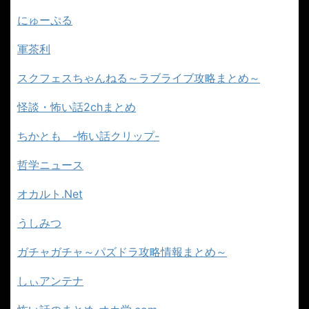
にゅーぷる
軍茶利
スクフェスちゃんねる～ラブライブ攻略まとめ～
怪談・怖い話2chまとめ
ちかとも -怖い話クリップ-
哲学ニュース
オカルト.Net
うしみつ
ガチャガチャ～パズドラ攻略情報まとめ～
しぃアンテナ