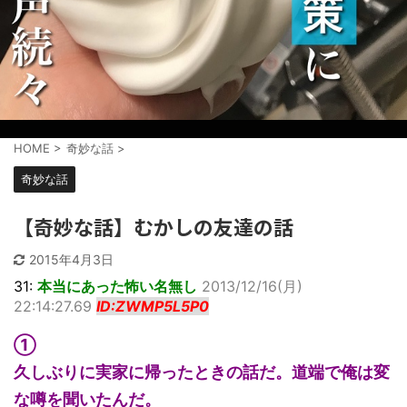
HOME
>
奇妙な話
>
奇妙な話
【奇妙な話】むかしの友達の話
2015年4月3日
31:
本当にあった怖い名無し
2013/12/16(月)
22:14:27.69
ID:ZWMP5L5P0
①
久しぶりに実家に帰ったときの話だ。道端で俺は変
な噂を聞いたんだ。