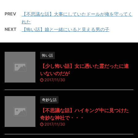
PREV
【不思議な話】大事にしていたドールが俺を守ってく
れた
NEXT
【怖い話】娘と一緒にいると見える男の子
怖い話
【少し怖い話】女に憑いた霊だったに違
いないのだが
2017/11/30
奇妙な話
【不思議な話】ハイキング中に見つけた
奇妙な神社で・・・
2017/11/30