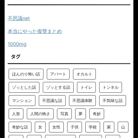
不思議net
本当にやった復讐まとめ
1000mg
タグ
ほんのり怖い話
アパート
オカルト
ゾッとした話
ゾッとする話
トイレ
トンネル
マンション
不思議な話
不思議体験
不気味な話
人形
人間の怖さ
写真
夢
奇妙
奇妙な話
女
女性
子供
学校
家
山