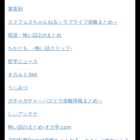
軍茶利
スクフェスちゃんねる～ラブライブ攻略まとめ～
怪談・怖い話2chまとめ
ちかとも -怖い話クリップ-
哲学ニュース
オカルト.Net
うしみつ
ガチャガチャ～パズドラ攻略情報まとめ～
しぃアンテナ
怖い話のまとめ‐オカ学.com
刀剣乱舞Pocket攻略ちゃんねる～とうらぶポケットま