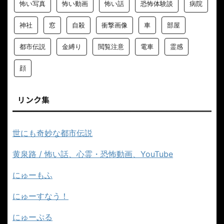
怖い写真
怖い動画
怖い話
恐怖体験談
病院
神社
窓
自殺
衝撃画像
車
部屋
都市伝説
金縛り
閲覧注意
電車
霊感
顔
リンク集
世にも奇妙な都市伝説
黄泉路 / 怖い話、心霊・恐怖動画、YouTube
にゅーもふ
にゅーすなう！
にゅーぷる