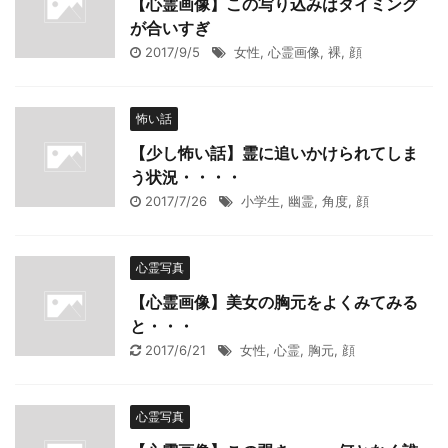
【心霊画像】この写り込みはタイミング
が合いすぎ
2017/9/5
女性
,
心霊画像
,
裸
,
顔
怖い話
【少し怖い話】霊に追いかけられてしま
う状況・・・・
2017/7/26
小学生
,
幽霊
,
角度
,
顔
心霊写真
【心霊画像】美女の胸元をよくみてみる
と・・・
2017/6/21
女性
,
心霊
,
胸元
,
顔
心霊写真