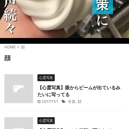
HOME
>
顔
顔
心霊写真
【心霊写真】眼からビームが出ているみ
たいに写ってる
2017/11/1
生首
,
顔
心霊写真