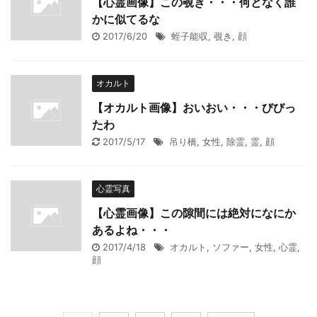
【心霊画像】この覗き・・・何となく誰
かに似てるな
2017/6/20
蛭子能収
,
覗き
,
顔
オカルト
【オカルト画像】おいおい・・・びびっ
たわ
2017/5/17
吊り橋
,
女性
,
除霊
,
霊
,
顔
心霊写真
【心霊画像】この隙間には絶対になにか
あるよね・・・
2017/4/18
オカルト
,
ソファー
,
女性
,
心霊
,
顔