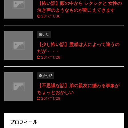
【怖い話】藪の中から シクシクと 女性の
泣き声のようなものが聞こえてきます
2017/11/30
怖い話
【少し怖い話】霊感は人によって違うの
だが・・・
2017/11/28
奇妙な話
【不思議な話】弟の親友に纏わる事象が
ちょっとおかしい
2017/11/28
プロフィール