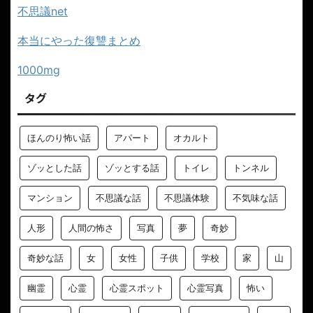
不思議net
本当にやった復讐まとめ
1000mg
タグ
ほんのり怖い話
アパート
オカルト
ゾッとした話
ゾッとする話
トイレ
トンネル
マンション
不思議な話
不思議体験
不気味な話
人形
人間の怖さ
写真
夢
奇妙
奇妙な話
女
女性
子供
学校
家
山
幽霊
心霊
心霊スポット
心霊写真
怖い