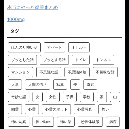
本当にやった復讐まとめ
1000mg
タグ
ほんのり怖い話
アパート
オカルト
ゾッとした話
ゾッとする話
トイレ
トンネル
マンション
不思議な話
不思議体験
不気味な話
人形
人間の怖さ
写真
夢
奇妙
奇妙な話
女
女性
子供
学校
家
山
幽霊
心霊
心霊スポット
心霊写真
怖い
怖い写真
怖い動画
怖い話
恐怖体験談
病院