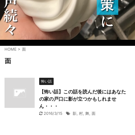
HOME
>
面
面
怖い話
【怖い話】この話を読んだ後にはあなた
の家の戸口に影が立つかもしれませ
ん・・・
2016/3/15
影
,
村
,
舞
,
面