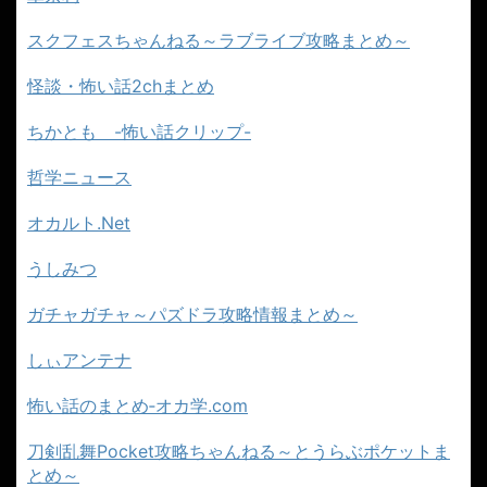
スクフェスちゃんねる～ラブライブ攻略まとめ～
怪談・怖い話2chまとめ
ちかとも -怖い話クリップ-
哲学ニュース
オカルト.Net
うしみつ
ガチャガチャ～パズドラ攻略情報まとめ～
しぃアンテナ
怖い話のまとめ‐オカ学.com
刀剣乱舞Pocket攻略ちゃんねる～とうらぶポケットま
とめ～