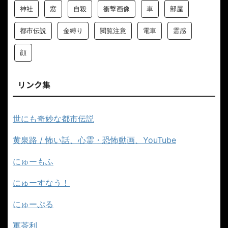
神社
窓
自殺
衝撃画像
車
部屋
都市伝説
金縛り
閲覧注意
電車
霊感
顔
リンク集
世にも奇妙な都市伝説
黄泉路 / 怖い話、心霊・恐怖動画、YouTube
にゅーもふ
にゅーすなう！
にゅーぷる
軍茶利