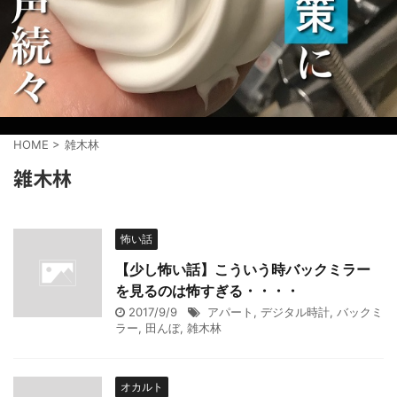
HOME
>
雑木林
雑木林
怖い話
【少し怖い話】こういう時バックミラー
を見るのは怖すぎる・・・・
2017/9/9
アパート
,
デジタル時計
,
バックミ
ラー
,
田んぼ
,
雑木林
オカルト