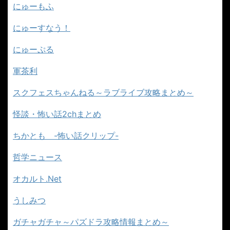
にゅーもふ
にゅーすなう！
にゅーぷる
軍茶利
スクフェスちゃんねる～ラブライブ攻略まとめ～
怪談・怖い話2chまとめ
ちかとも -怖い話クリップ-
哲学ニュース
オカルト.Net
うしみつ
ガチャガチャ～パズドラ攻略情報まとめ～