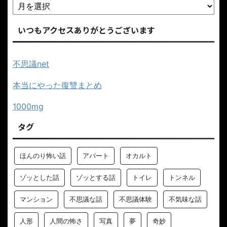
いつもアクセスありがとうございます
不思議net
本当にやった復讐まとめ
1000mg
タグ
ほんのり怖い話
アパート
オカルト
ゾッとした話
ゾッとする話
トイレ
トンネル
マンション
不思議な話
不思議体験
不気味な話
人形
人間の怖さ
写真
夢
奇妙