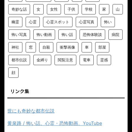
奇妙な話
女
女性
子供
学校
家
山
幽霊
心霊
心霊スポット
心霊写真
怖い
怖い写真
怖い動画
怖い話
恐怖体験談
病院
神社
窓
自殺
衝撃画像
車
部屋
都市伝説
金縛り
閲覧注意
電車
霊感
顔
リンク集
世にも奇妙な都市伝説
黄泉路 / 怖い話、心霊・恐怖動画、YouTube