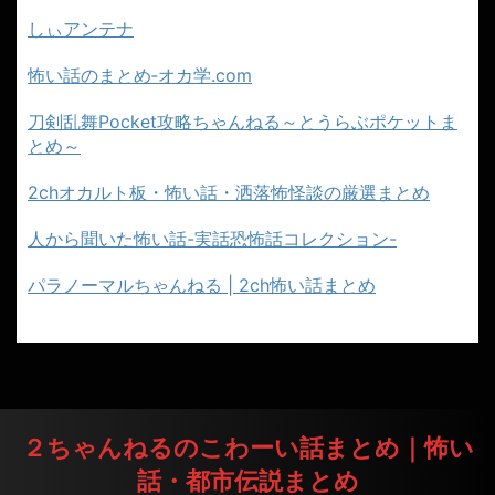
しぃアンテナ
怖い話のまとめ‐オカ学.com
刀剣乱舞Pocket攻略ちゃんねる～とうらぶポケットま
とめ～
2chオカルト板・怖い話・洒落怖怪談の厳選まとめ
人から聞いた怖い話-実話恐怖話コレクション-
パラノーマルちゃんねる | 2ch怖い話まとめ
２ちゃんねるのこわーい話まとめ｜怖い
話・都市伝説まとめ