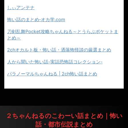
しぃアンテナ
怖い話のまとめ‐オカ学.com
刀剣乱舞Pocket攻略ちゃんねる～とうらぶポケットま
とめ～
2chオカルト板・怖い話・洒落怖怪談の厳選まとめ
人から聞いた怖い話-実話恐怖話コレクション-
パラノーマルちゃんねる | 2ch怖い話まとめ
２ちゃんねるのこわーい話まとめ｜怖い
話・都市伝説まとめ