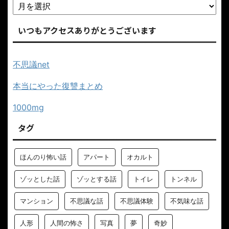
いつもアクセスありがとうございます
不思議net
本当にやった復讐まとめ
1000mg
タグ
ほんのり怖い話
アパート
オカルト
ゾッとした話
ゾッとする話
トイレ
トンネル
マンション
不思議な話
不思議体験
不気味な話
人形
人間の怖さ
写真
夢
奇妙