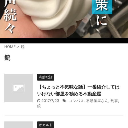
HOME
>
銃
銃
奇妙な話
【ちょっと不気味な話】一番紹介しては
いけない部屋を勧める不動産屋
2017/7/23
コンパス
,
不動産屋さん
,
刑事
,
銃
オカルト