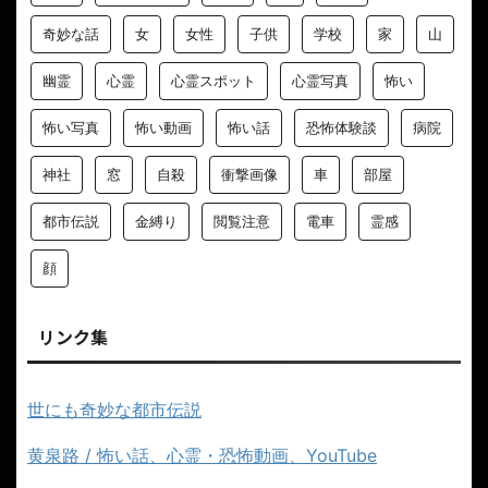
奇妙な話
女
女性
子供
学校
家
山
幽霊
心霊
心霊スポット
心霊写真
怖い
怖い写真
怖い動画
怖い話
恐怖体験談
病院
神社
窓
自殺
衝撃画像
車
部屋
都市伝説
金縛り
閲覧注意
電車
霊感
顔
リンク集
世にも奇妙な都市伝説
黄泉路 / 怖い話、心霊・恐怖動画、YouTube