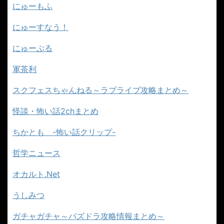
にゅーもふ
にゅーすなう！
にゅーぷる
軍茶利
スクフェスちゃんねる～ラブライブ攻略まとめ～
怪談・怖い話2chまとめ
ちかとも -怖い話クリップ-
哲学ニュース
オカルト.Net
うしみつ
ガチャガチャ～パズドラ攻略情報まとめ～