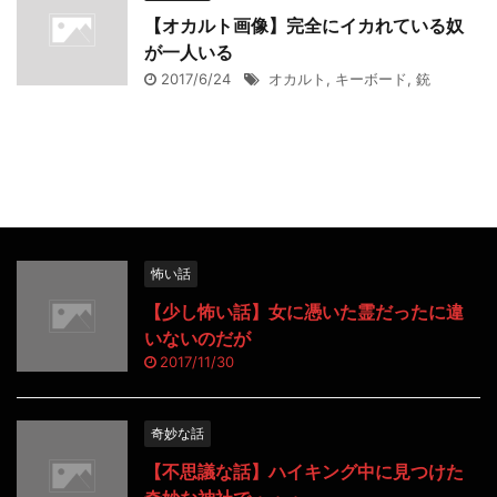
【オカルト画像】完全にイカれている奴
が一人いる
2017/6/24
オカルト
,
キーボード
,
銃
怖い話
【少し怖い話】女に憑いた霊だったに違
いないのだが
2017/11/30
奇妙な話
【不思議な話】ハイキング中に見つけた