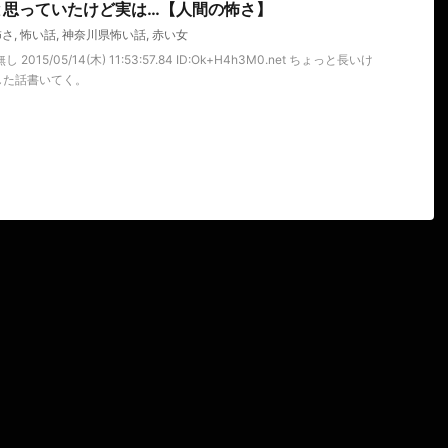
と思っていたけど実は…【人間の怖さ】
怖さ
,
怖い話
,
神奈川県怖い話
,
赤い女
015/05/14(木) 11:53:57.84 ID:Ok+H4h3M0.net ちょっと長いけ
した話書いてく。