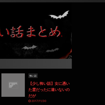
怖い話
【少し怖い話】女に憑い
た霊だったに違いないの
だが
2017/11/30