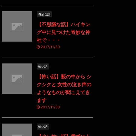
奇妙な話
【不思議な話】ハイキン
グ中に見つけた奇妙な神
社で・・・
2017/11/30
怖い話
【怖い話】藪の中から シ
クシクと 女性の泣き声の
ようなものが聞こえてき
ます
2017/11/30
怖い話