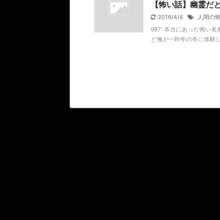
【怖い話】幽霊だ
2016/4/4
人間の
987: 本当にあった怖い名無し 2
ど俺が一昨年の冬に体験