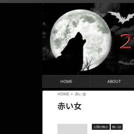
HOME
ABOUT
HOME
>
赤い女
赤い女
人間の怖さ
怖い話