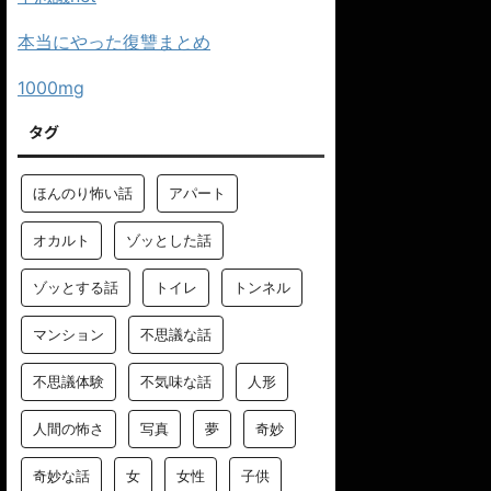
本当にやった復讐まとめ
1000mg
タグ
ほんのり怖い話
アパート
オカルト
ゾッとした話
ゾッとする話
トイレ
トンネル
マンション
不思議な話
不思議体験
不気味な話
人形
人間の怖さ
写真
夢
奇妙
奇妙な話
女
女性
子供