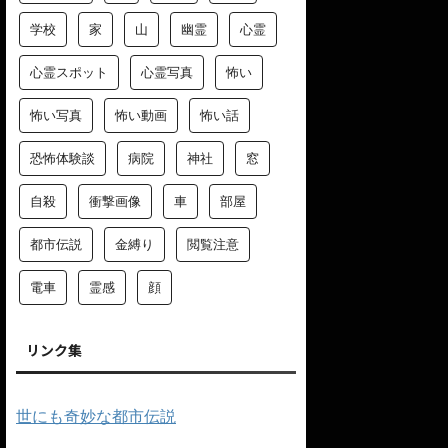
学校
家
山
幽霊
心霊
心霊スポット
心霊写真
怖い
怖い写真
怖い動画
怖い話
恐怖体験談
病院
神社
窓
自殺
衝撃画像
車
部屋
都市伝説
金縛り
閲覧注意
電車
霊感
顔
リンク集
世にも奇妙な都市伝説