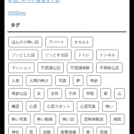
本当にやった復讐まとめ
1000mg
タグ
ほんのり怖い話
アパート
オカルト
ゾッとした話
ゾッとする話
トイレ
トンネル
マンション
不思議な話
不思議体験
不気味な話
人形
人間の怖さ
写真
夢
奇妙
奇妙な話
女
女性
子供
学校
家
山
幽霊
心霊
心霊スポット
心霊写真
怖い
怖い写真
怖い動画
怖い話
恐怖体験談
病院
神社
窓
自殺
衝撃画像
車
部屋