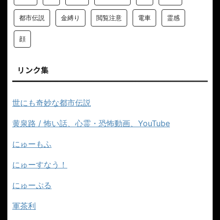
都市伝説
金縛り
閲覧注意
電車
霊感
顔
リンク集
世にも奇妙な都市伝説
黄泉路 / 怖い話、心霊・恐怖動画、YouTube
にゅーもふ
にゅーすなう！
にゅーぷる
軍茶利