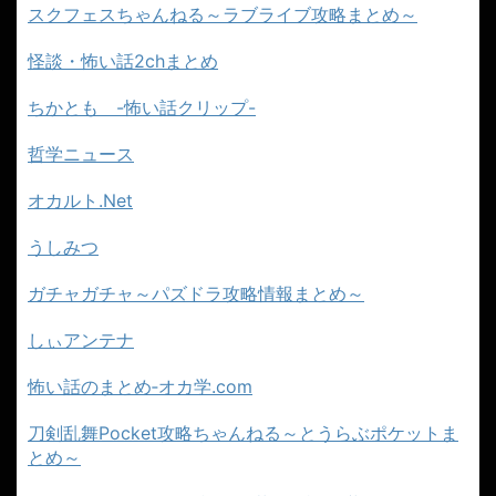
スクフェスちゃんねる～ラブライブ攻略まとめ～
怪談・怖い話2chまとめ
ちかとも -怖い話クリップ-
哲学ニュース
オカルト.Net
うしみつ
ガチャガチャ～パズドラ攻略情報まとめ～
しぃアンテナ
怖い話のまとめ‐オカ学.com
刀剣乱舞Pocket攻略ちゃんねる～とうらぶポケットま
とめ～