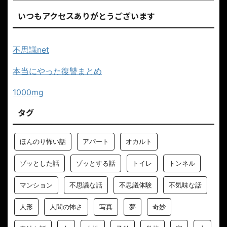
いつもアクセスありがとうございます
不思議net
本当にやった復讐まとめ
1000mg
タグ
ほんのり怖い話
アパート
オカルト
ゾッとした話
ゾッとする話
トイレ
トンネル
マンション
不思議な話
不思議体験
不気味な話
人形
人間の怖さ
写真
夢
奇妙