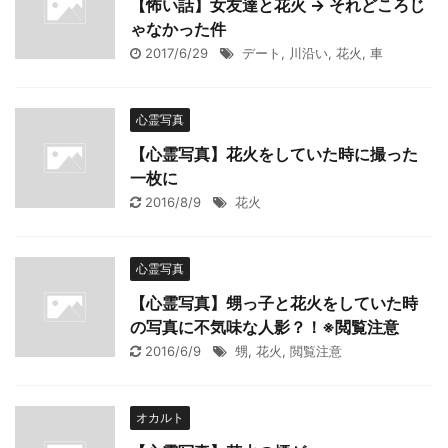
【怖い話】女友達と花火 → それどころじ
ゃなかった件
2017/6/29
デート
,
川沿い
,
花火
,
車
心霊写真
【心霊写真】花火をしていた時に撮った
一枚に
2016/8/9
花火
心霊写真
【心霊写真】甥っ子と花火をしていた時
の写真に不気味な人影？！※閲覧注意
2016/6/9
甥
,
花火
,
閲覧注意
オカルト