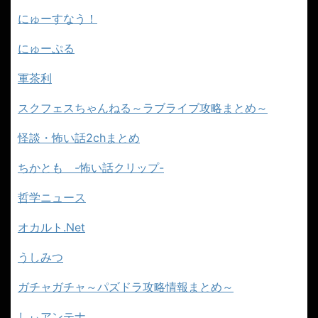
にゅーすなう！
にゅーぷる
軍茶利
スクフェスちゃんねる～ラブライブ攻略まとめ～
怪談・怖い話2chまとめ
ちかとも -怖い話クリップ-
哲学ニュース
オカルト.Net
うしみつ
ガチャガチャ～パズドラ攻略情報まとめ～
しぃアンテナ