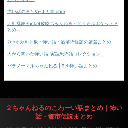
怖い話のまとめ‐オカ学.com
刀剣乱舞Pocket攻略ちゃんねる～とうらぶポケットま
とめ～
2chオカルト板・怖い話・洒落怖怪談の厳選まとめ
人から聞いた怖い話-実話恐怖話コレクション-
パラノーマルちゃんねる | 2ch怖い話まとめ
２ちゃんねるのこわーい話まとめ｜怖い
話・都市伝説まとめ