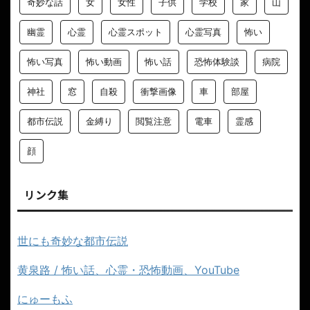
奇妙な話
女
女性
子供
学校
家
山
幽霊
心霊
心霊スポット
心霊写真
怖い
怖い写真
怖い動画
怖い話
恐怖体験談
病院
神社
窓
自殺
衝撃画像
車
部屋
都市伝説
金縛り
閲覧注意
電車
霊感
顔
リンク集
世にも奇妙な都市伝説
黄泉路 / 怖い話、心霊・恐怖動画、YouTube
にゅーもふ