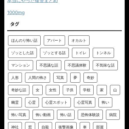
本当にやった復讐まとめ
1000mg
タグ
ほんのり怖い話
アパート
オカルト
ゾッとした話
ゾッとする話
トイレ
トンネル
マンション
不思議な話
不思議体験
不気味な話
人形
人間の怖さ
写真
夢
奇妙
奇妙な話
女
女性
子供
学校
家
山
幽霊
心霊
心霊スポット
心霊写真
怖い
怖い写真
怖い動画
怖い話
恐怖体験談
病院
神社
窓
自殺
衝撃画像
車
部屋