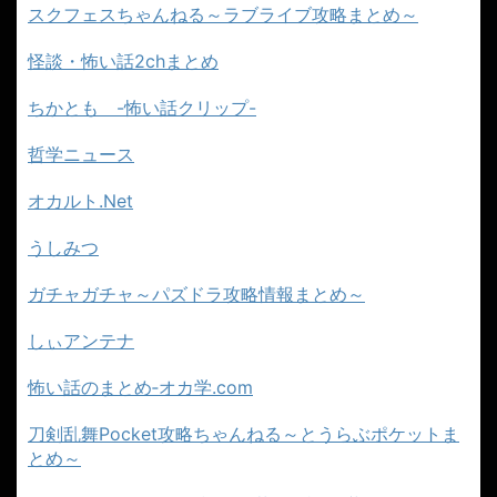
スクフェスちゃんねる～ラブライブ攻略まとめ～
怪談・怖い話2chまとめ
ちかとも -怖い話クリップ-
哲学ニュース
オカルト.Net
うしみつ
ガチャガチャ～パズドラ攻略情報まとめ～
しぃアンテナ
怖い話のまとめ‐オカ学.com
刀剣乱舞Pocket攻略ちゃんねる～とうらぶポケットま
とめ～