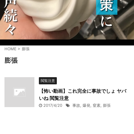
HOME
>
膨張
膨張
閲覧注意
【怖い動画】これ完全に事故でしょ ヤバ
いね 閲覧注意
2017/4/20
事故
,
爆発
,
窒素
,
膨張