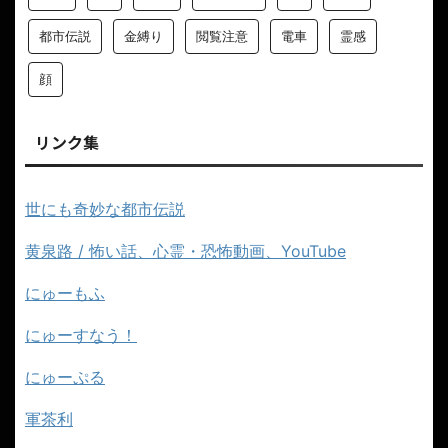
都市伝説
金縛り
閲覧注意
電車
霊感
顔
リンク集
世にも奇妙な都市伝説
黄泉路 / 怖い話、心霊・恐怖動画、YouTube
にゅーもふ
にゅーすなう！
にゅーぷる
軍茶利