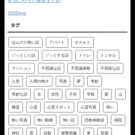
本当にやった復讐まとめ
1000mg
タグ
ほんのり怖い話
アパート
オカルト
ゾッとした話
ゾッとする話
トイレ
トンネル
マンション
不思議な話
不思議体験
不気味な話
人形
人間の怖さ
写真
夢
奇妙
奇妙な話
女
女性
子供
学校
家
山
幽霊
心霊
心霊スポット
心霊写真
怖い
怖い写真
怖い動画
怖い話
恐怖体験談
病院
神社
窓
自殺
衝撃画像
車
部屋