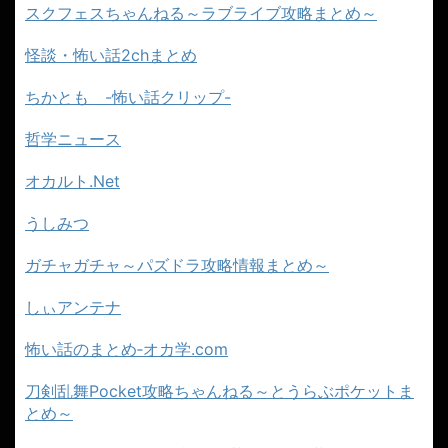
スクフェスちゃんねる～ラブライブ攻略まとめ～
怪談・怖い話2chまとめ
ちかとも -怖い話クリップ-
哲学ニュース
オカルト.Net
うしみつ
ガチャガチャ～パズドラ攻略情報まとめ～
しぃアンテナ
怖い話のまとめ‐オカ学.com
刀剣乱舞Pocket攻略ちゃんねる～とうらぶポケットま
とめ～