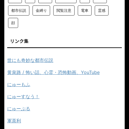
都市伝説
金縛り
閲覧注意
電車
霊感
顔
リンク集
世にも奇妙な都市伝説
黄泉路 / 怖い話、心霊・恐怖動画、YouTube
にゅーもふ
にゅーすなう！
にゅーぷる
軍茶利