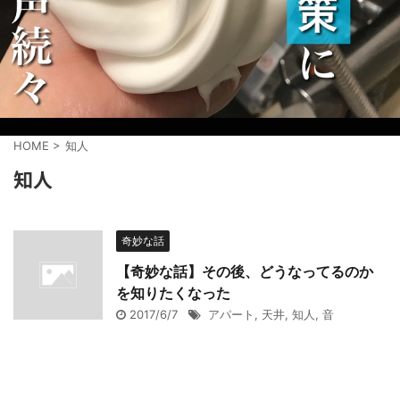
HOME
>
知人
知人
奇妙な話
【奇妙な話】その後、どうなってるのか
を知りたくなった
2017/6/7
アパート
,
天井
,
知人
,
音