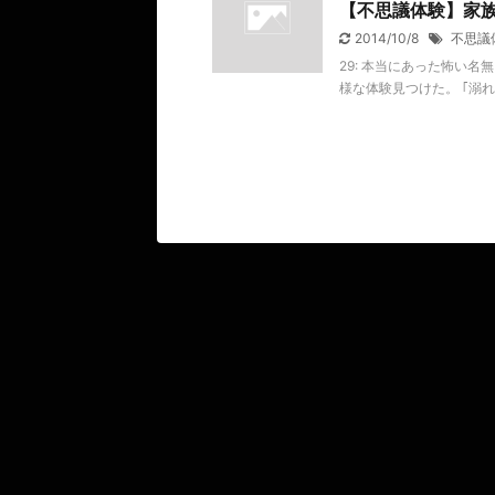
【不思議体験】家
2014/10/8
不思議
29: 本当にあった怖い名無し 2
様な体験見つけた。 ｢溺