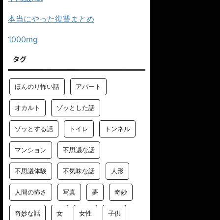
本当にやった復讐まとめ
1000mg
タグ
ほんのり怖い話
アパート
オカルト
ゾッとした話
ゾッとする話
トイレ
トンネル
マンション
不思議な話
不思議体験
不気味な話
人形
人間の怖さ
写真
夢
奇妙
奇妙な話
女
女性
子供