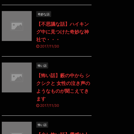
奇妙な話
【不思議な話】ハイキン
グ中に見つけた奇妙な神
社で・・・
2017/11/30
怖い話
【怖い話】藪の中から シ
クシクと 女性の泣き声の
ようなものが聞こえてき
ます
2017/11/30
怖い話