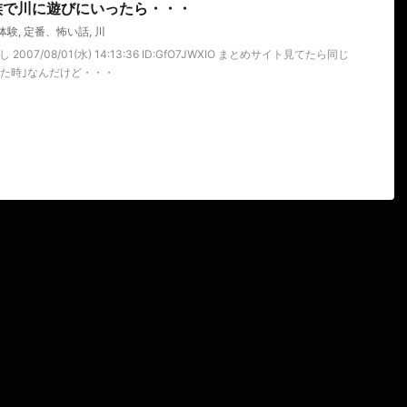
族で川に遊びにいったら・・・
体験
,
定番、怖い話
,
川
007/08/01(水) 14:13:36 ID:GfO7JWXIO まとめサイト見てたら同じ
れた時｣なんだけど・・・