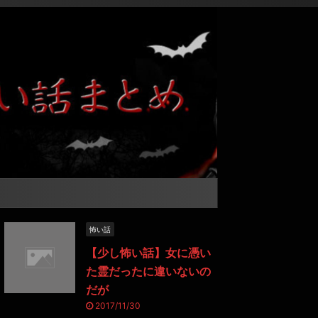
怖い話
【少し怖い話】女に憑い
た霊だったに違いないの
だが
2017/11/30