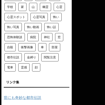
学校
家
山
幽霊
心霊
心霊スポット
心霊写真
怖い
怖い写真
怖い動画
怖い話
恐怖体験談
病院
神社
窓
自殺
衝撃画像
車
部屋
都市伝説
金縛り
閲覧注意
電車
霊感
顔
リンク集
世にも奇妙な都市伝説