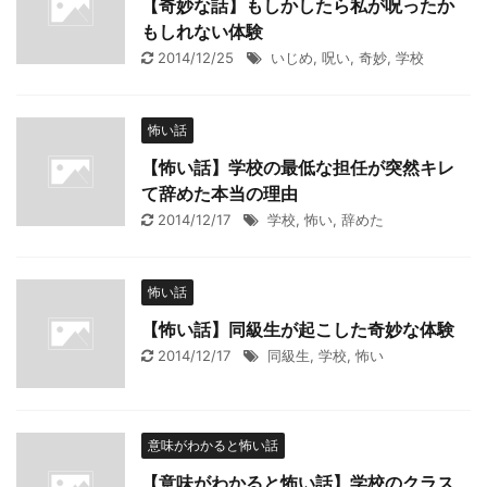
【奇妙な話】もしかしたら私が呪ったか
もしれない体験
2014/12/25
いじめ
,
呪い
,
奇妙
,
学校
怖い話
【怖い話】学校の最低な担任が突然キレ
て辞めた本当の理由
2014/12/17
学校
,
怖い
,
辞めた
怖い話
【怖い話】同級生が起こした奇妙な体験
2014/12/17
同級生
,
学校
,
怖い
意味がわかると怖い話
【意味がわかると怖い話】学校のクラス