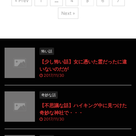
« Prev
1
…
4
5
6
7
Next »
怖い話
【少し怖い話】女に憑いた霊だったに違
いないのだが
2017/11/30
奇妙な話
【不思議な話】ハイキング中に見つけた
奇妙な神社で・・・
2017/11/30