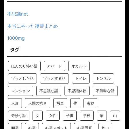
不思議net
本当にやった復讐まとめ
1000mg
タグ
ほんのり怖い話
アパート
オカルト
ゾッとした話
ゾッとする話
トイレ
トンネル
マンション
不思議な話
不思議体験
不気味な話
人形
人間の怖さ
写真
夢
奇妙
奇妙な話
女
女性
子供
学校
家
山
幽霊
心霊
心霊スポット
心霊写真
怖い