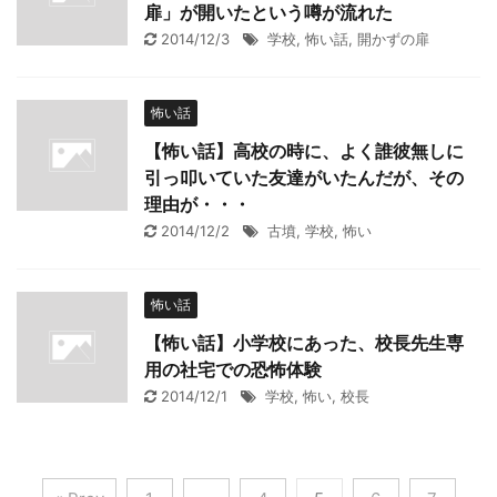
扉」が開いたという噂が流れた
2014/12/3
学校
,
怖い話
,
開かずの扉
怖い話
【怖い話】高校の時に、よく誰彼無しに
引っ叩いていた友達がいたんだが、その
理由が・・・
2014/12/2
古墳
,
学校
,
怖い
怖い話
【怖い話】小学校にあった、校長先生専
用の社宅での恐怖体験
2014/12/1
学校
,
怖い
,
校長