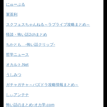
にゅーぷる
軍茶利
スクフェスちゃんねる～ラブライブ攻略まとめ～
怪談・怖い話2chまとめ
ちかとも -怖い話クリップ-
哲学ニュース
オカルト.Net
うしみつ
ガチャガチャ～パズドラ攻略情報まとめ～
しぃアンテナ
怖い話のまとめ‐オカ学.com