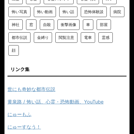
怖い写真
怖い動画
怖い話
恐怖体験談
病院
神社
窓
自殺
衝撃画像
車
部屋
都市伝説
金縛り
閲覧注意
電車
霊感
顔
リンク集
世にも奇妙な都市伝説
黄泉路 / 怖い話、心霊・恐怖動画、YouTube
にゅーもふ
にゅーすなう！