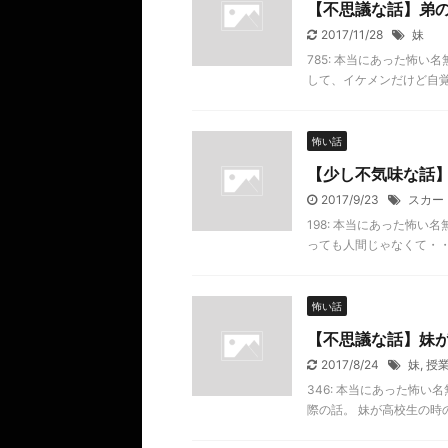
【不思議な話】弟
2017/11/28
妹
785: 本当にあった怖い名無し
して、イケメンだけど自覚
怖い話
【少し不気味な話
2017/9/23
スカー
198: 本当にあった怖い名無し 
っても人間じゃなくて・・
怖い話
【不思議な話】妹
2017/8/24
妹
,
授
346: 本当にあった怖い名無し
際の話。 妹が高校生の