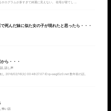
ホログラムが多すぎて綺麗に見えない。 祖母が寝てし ...
原で死んだ妹に似た女の子が現れたと思ったら・・・
屋から・・・
話
,
話し声
2016/02/16(火) 00:48:27.07 ID:q+aaglSz0.net 数年前の話。
氏
氏
,
怖い話