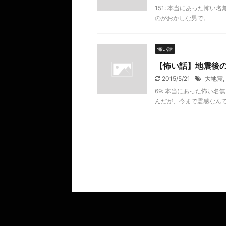
151: 本当にあった怖い名無し 
のがおかしな男で。
怖い話
【怖い話】地震後
2015/5/21
大地震
,
69: 本当にあった怖い名無し 20
んだが、今まで霊感なん