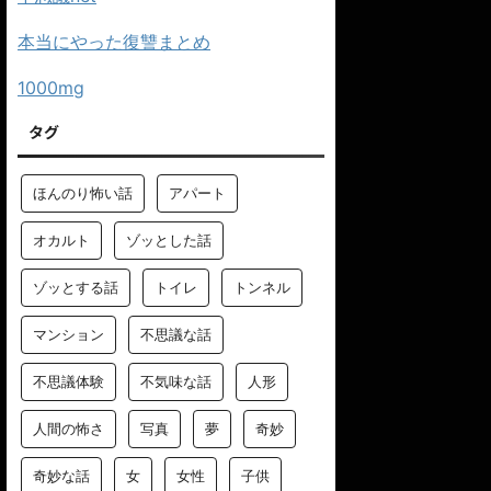
本当にやった復讐まとめ
1000mg
タグ
ほんのり怖い話
アパート
オカルト
ゾッとした話
ゾッとする話
トイレ
トンネル
マンション
不思議な話
不思議体験
不気味な話
人形
人間の怖さ
写真
夢
奇妙
奇妙な話
女
女性
子供