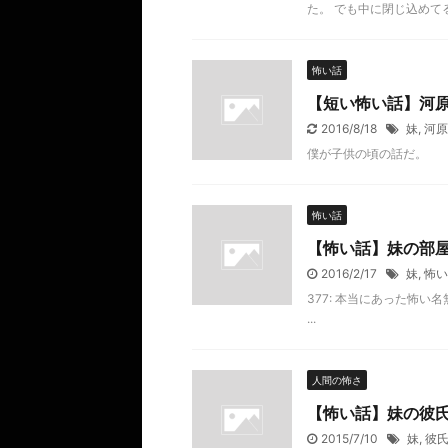
た。 でも中に閉じ込めてる
怖い話
【短い怖い話】河
2016/8/18
妹
,
河原
僕が子供の頃の話だ。
怖い話
【怖い話】妹の部
2016/2/17
妹
,
怖い
377: 本当にあった怖い名無し 
...
人間の怖さ
【怖い話】妹の彼
2015/7/10
妹
,
彼