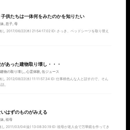
】子供たちは一体何をみたのかを知りたい
,
妹
,
息子
,
母
 2017/06/22(木) 21:54:17.02 ID: さっき、ベッドシーツを取り替え
殺があった建物取り壊し・・・
建物の取り壊し
,
心霊体験
,
缶ジュース
2012/08/22(水) 11:11:57.34 ID: 仕事柄色んな人と話すので、そん
お話。
ないはずのものがみえる
,
妹
,
祖母
 2011/03/04(金) 13:08:30.19 ID: 祖母が老人会で万華鏡を作ってき