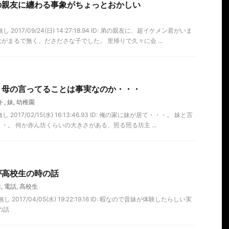
の親友に纏わる事象がちょっとおかしい
 2017/09/24(日) 14:27:18.94 ID: 弟の親友に、超イケメン君がいま
がまるで無く、ださださな子でした。 里帰りで久々に会 ...
】母の言ってることは事実なのか・・・
ト
,
妹
,
幼稚園
2017/02/15(水) 16:13:46.93 ID: 俺の家に妹が居て・・・。 妹と言
・。 何か赤ん坊くらいの大きさがある、照る照る坊主 ...
が高校生の時の話
業
,
電話
,
高校生
 2017/04/05(水) 19:22:19.16 ID: 暇なので昔妹が体験したらしい実
時の話