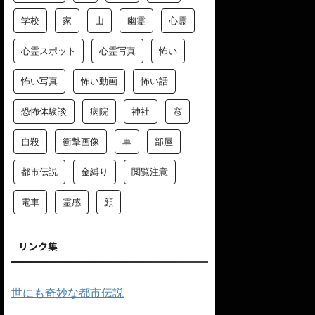
学校
家
山
幽霊
心霊
心霊スポット
心霊写真
怖い
怖い写真
怖い動画
怖い話
恐怖体験談
病院
神社
窓
自殺
衝撃画像
車
部屋
都市伝説
金縛り
閲覧注意
電車
霊感
顔
リンク集
世にも奇妙な都市伝説