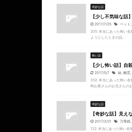
奇妙な話
【少し不気味な話
2017/7/25
ベット
205: 本当にあった怖い名無し
ようとしたときの話。
怖い話
【少し怖い話】自
2017/5/7
妹
,
幽霊
,
352: 本当にあった怖い名無し 
時お客さんのお兄さんの
奇妙な話
【奇妙な話】見え
2017/3/21
万華鏡
122: 本当にあった怖い名無し