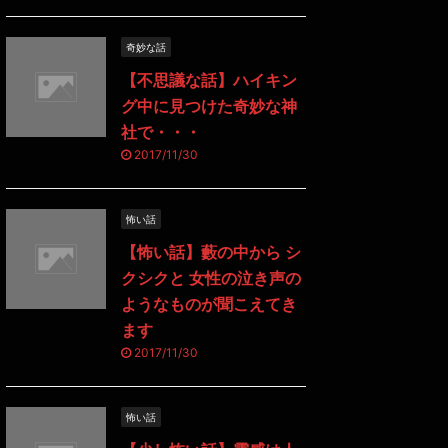
奇妙な話
【不思議な話】ハイキン
グ中に見つけた奇妙な神
社で・・・
2017/11/30
怖い話
【怖い話】藪の中から シ
クシクと 女性の泣き声の
ようなものが聞こえてき
ます
2017/11/30
怖い話