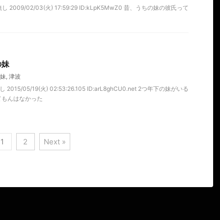
2009/02/03(火) 17:59:29 ID:kLpK5MwZ0 昔、うちの妹の彼氏って
の妹
妹
,
津波
15/05/19(火) 02:53:26.105 ID:arL8ghCU0.net 2つ年下の妹がいる
てもんはなかった
1
2
Next »