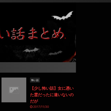
怖い話
【少し怖い話】女に憑い
た霊だったに違いないの
だが
2017/11/30