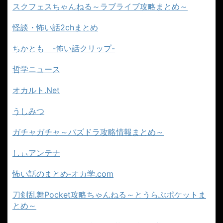
スクフェスちゃんねる～ラブライブ攻略まとめ～
怪談・怖い話2chまとめ
ちかとも -怖い話クリップ-
哲学ニュース
オカルト.Net
うしみつ
ガチャガチャ～パズドラ攻略情報まとめ～
しぃアンテナ
怖い話のまとめ‐オカ学.com
刀剣乱舞Pocket攻略ちゃんねる～とうらぶポケットま
とめ～