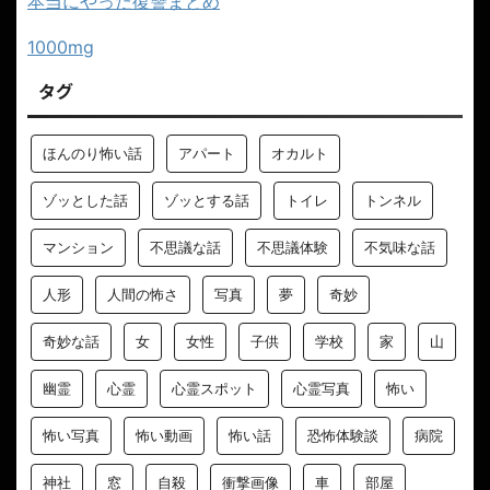
本当にやった復讐まとめ
1000mg
タグ
ほんのり怖い話
アパート
オカルト
ゾッとした話
ゾッとする話
トイレ
トンネル
マンション
不思議な話
不思議体験
不気味な話
人形
人間の怖さ
写真
夢
奇妙
奇妙な話
女
女性
子供
学校
家
山
幽霊
心霊
心霊スポット
心霊写真
怖い
怖い写真
怖い動画
怖い話
恐怖体験談
病院
神社
窓
自殺
衝撃画像
車
部屋