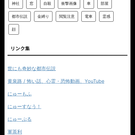
神社
窓
自殺
衝撃画像
車
部屋
都市伝説
金縛り
閲覧注意
電車
霊感
顔
リンク集
世にも奇妙な都市伝説
黄泉路 / 怖い話、心霊・恐怖動画、YouTube
にゅーもふ
にゅーすなう！
にゅーぷる
軍茶利