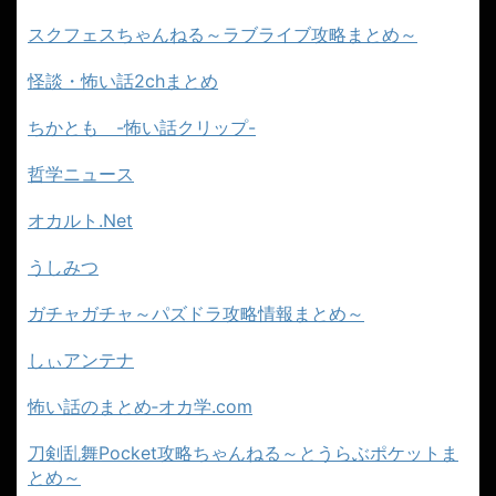
スクフェスちゃんねる～ラブライブ攻略まとめ～
怪談・怖い話2chまとめ
ちかとも -怖い話クリップ-
哲学ニュース
オカルト.Net
うしみつ
ガチャガチャ～パズドラ攻略情報まとめ～
しぃアンテナ
怖い話のまとめ‐オカ学.com
刀剣乱舞Pocket攻略ちゃんねる～とうらぶポケットま
とめ～