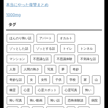
本当にやった復讐まとめ
1000mg
タグ
ほんのり怖い話
アパート
オカルト
ゾッとした話
ゾッとする話
トイレ
トンネル
マンション
不思議な話
不思議体験
不気味な話
人形
人間の怖さ
写真
夢
奇妙
奇妙な話
女
女性
子供
学校
家
山
幽霊
心霊
心霊スポット
心霊写真
怖い
怖い写真
怖い動画
怖い話
恐怖体験談
病院