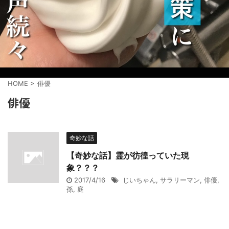
HOME
>
俳優
俳優
奇妙な話
【奇妙な話】霊が彷徨っていた現
象？？？
2017/4/16
じいちゃん
,
サラリーマン
,
俳優
,
孫
,
庭