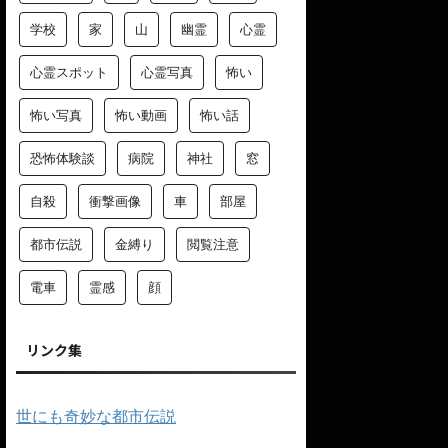
学校
家
山
幽霊
心霊
心霊スポット
心霊写真
怖い
怖い写真
怖い動画
怖い話
恐怖体験談
病院
神社
窓
自殺
衝撃画像
車
部屋
都市伝説
金縛り
閲覧注意
電車
霊感
顔
リンク集
世にも奇妙な都市伝説