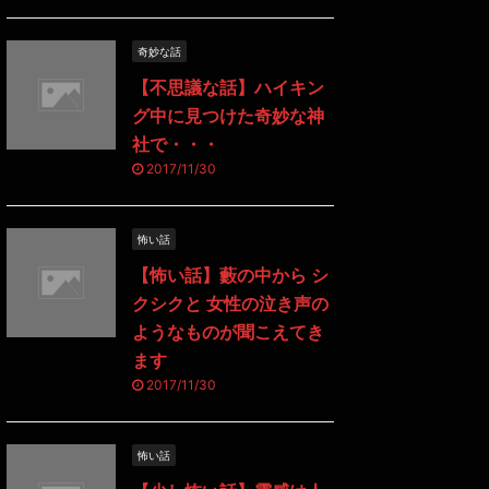
奇妙な話
【不思議な話】ハイキン
グ中に見つけた奇妙な神
社で・・・
2017/11/30
怖い話
【怖い話】藪の中から シ
クシクと 女性の泣き声の
ようなものが聞こえてき
ます
2017/11/30
怖い話