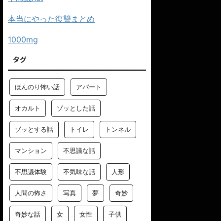
本当にやった復讐まとめ
1000mg
タグ
ほんのり怖い話
アパート
オカルト
ゾッとした話
ゾッとする話
トイレ
トンネル
マンション
不思議な話
不思議体験
不気味な話
人形
人間の怖さ
写真
夢
奇妙
奇妙な話
女
女性
子供