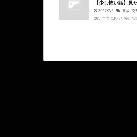
【少し怖い話】見た
2017/7/2
事故
,
交
285: 本当にあった怖い名無し 