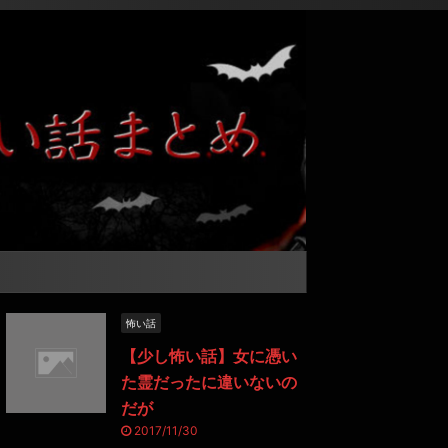
怖い話
【少し怖い話】女に憑い
た霊だったに違いないの
だが
2017/11/30