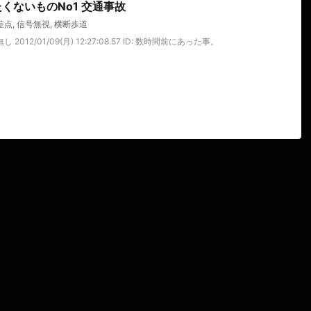
くないものNo1 交通事故
差点
,
信号無視
,
横断歩道
2012/01/09(月) 12:27:08.57 ID: 数時間前にあった事。