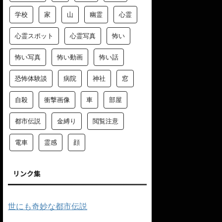
学校
家
山
幽霊
心霊
心霊スポット
心霊写真
怖い
怖い写真
怖い動画
怖い話
恐怖体験談
病院
神社
窓
自殺
衝撃画像
車
部屋
都市伝説
金縛り
閲覧注意
電車
霊感
顔
リンク集
世にも奇妙な都市伝説