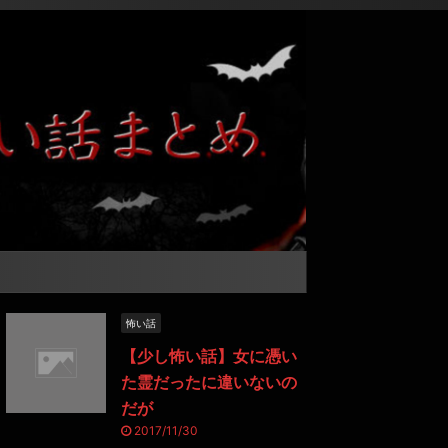
怖い話
【少し怖い話】女に憑い
た霊だったに違いないの
だが
2017/11/30