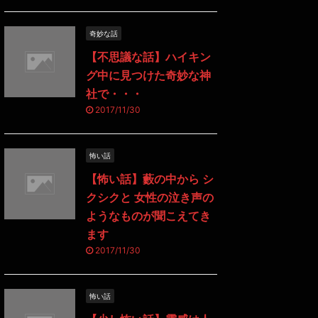
奇妙な話
【不思議な話】ハイキン
グ中に見つけた奇妙な神
社で・・・
2017/11/30
怖い話
【怖い話】藪の中から シ
クシクと 女性の泣き声の
ようなものが聞こえてき
ます
2017/11/30
怖い話