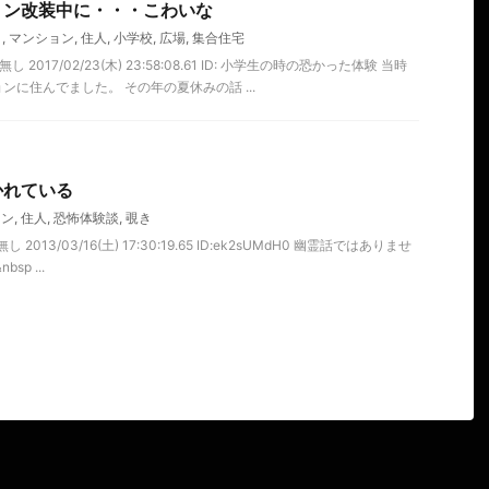
ョン改装中に・・・こわいな
リ
,
マンション
,
住人
,
小学校
,
広場
,
集合住宅
2017/02/23(木) 23:58:08.61 ID: 小学生の時の恐かった体験 当時
に住んでました。 その年の夏休みの話 ...
かれている
ョン
,
住人
,
恐怖体験談
,
覗き
2013/03/16(土) 17:30:19.65 ID:ek2sUMdH0 幽霊話ではありませ
p ...