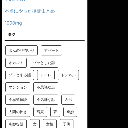
本当にやった復讐まとめ
1000mg
タグ
ほんのり怖い話
アパート
オカルト
ゾッとした話
ゾッとする話
トイレ
トンネル
マンション
不思議な話
不思議体験
不気味な話
人形
人間の怖さ
写真
夢
奇妙
奇妙な話
女
女性
子供