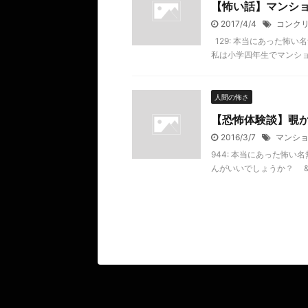
【怖い話】マンシ
2017/4/4
コンク
129: 本当にあった怖い名無し 
私は小学四年生でマンション
人間の怖さ
【恐怖体験談】覗
2016/3/7
マンシ
944: 本当にあった怖い名無し 
んがいいでしょうか？ &nbs