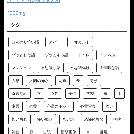
本当にやった復讐まとめ
1000mg
タグ
ほんのり怖い話
アパート
オカルト
ゾッとした話
ゾッとする話
トイレ
トンネル
マンション
不思議な話
不思議体験
不気味な話
人形
人間の怖さ
写真
夢
奇妙
奇妙な話
女
女性
子供
学校
家
山
幽霊
心霊
心霊スポット
心霊写真
怖い
怖い写真
怖い動画
怖い話
恐怖体験談
病院
神社
窓
自殺
衝撃画像
車
部屋