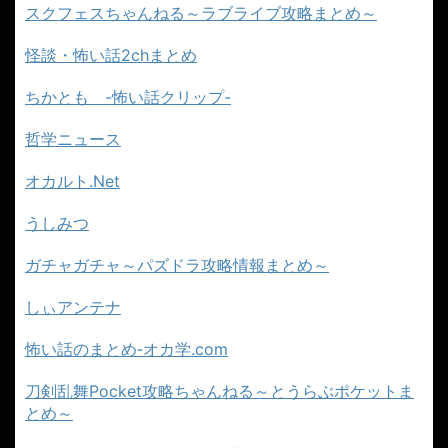
スクフェスちゃんねる～ラブライブ攻略まとめ～
怪談・怖い話2chまとめ
ちかとも -怖い話クリップ-
哲学ニュース
オカルト.Net
うしみつ
ガチャガチャ～パズドラ攻略情報まとめ～
しぃアンテナ
怖い話のまとめ‐オカ学.com
刀剣乱舞Pocket攻略ちゃんねる～とうらぶポケットま
とめ～