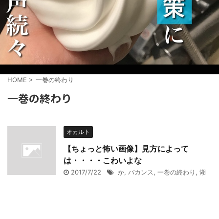
HOME
>
一巻の終わり
一巻の終わり
オカルト
【ちょっと怖い画像】見方によって
は・・・・こわいよな
2017/7/22
か
,
バカンス
,
一巻の終わり
,
湖