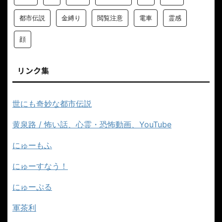
都市伝説
金縛り
閲覧注意
電車
霊感
顔
リンク集
世にも奇妙な都市伝説
黄泉路 / 怖い話、心霊・恐怖動画、YouTube
にゅーもふ
にゅーすなう！
にゅーぷる
軍茶利