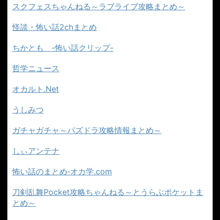
スクフェスちゃんねる～ラブライブ攻略まとめ～
怪談・怖い話2chまとめ
ちかとも -怖い話クリップ-
哲学ニュース
オカルト.Net
うしみつ
ガチャガチャ～パズドラ攻略情報まとめ～
しぃアンテナ
怖い話のまとめ‐オカ学.com
刀剣乱舞Pocket攻略ちゃんねる～とうらぶポケットま
とめ～