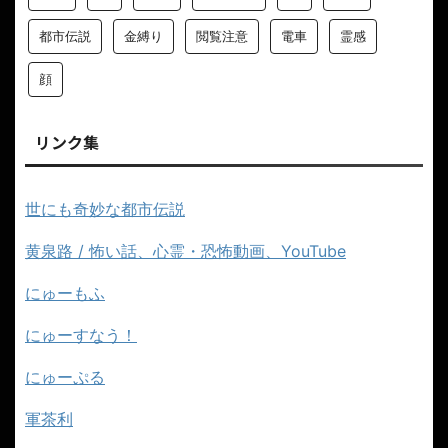
都市伝説
金縛り
閲覧注意
電車
霊感
顔
リンク集
世にも奇妙な都市伝説
黄泉路 / 怖い話、心霊・恐怖動画、YouTube
にゅーもふ
にゅーすなう！
にゅーぷる
軍茶利