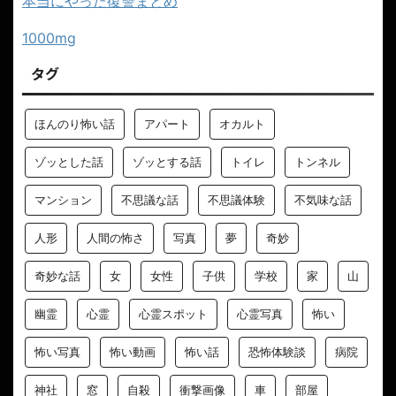
本当にやった復讐まとめ
1000mg
タグ
ほんのり怖い話
アパート
オカルト
ゾッとした話
ゾッとする話
トイレ
トンネル
マンション
不思議な話
不思議体験
不気味な話
人形
人間の怖さ
写真
夢
奇妙
奇妙な話
女
女性
子供
学校
家
山
幽霊
心霊
心霊スポット
心霊写真
怖い
怖い写真
怖い動画
怖い話
恐怖体験談
病院
神社
窓
自殺
衝撃画像
車
部屋