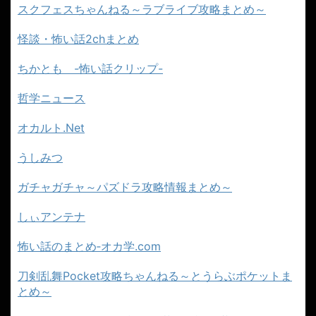
スクフェスちゃんねる～ラブライブ攻略まとめ～
怪談・怖い話2chまとめ
ちかとも -怖い話クリップ-
哲学ニュース
オカルト.Net
うしみつ
ガチャガチャ～パズドラ攻略情報まとめ～
しぃアンテナ
怖い話のまとめ‐オカ学.com
刀剣乱舞Pocket攻略ちゃんねる～とうらぶポケットま
とめ～