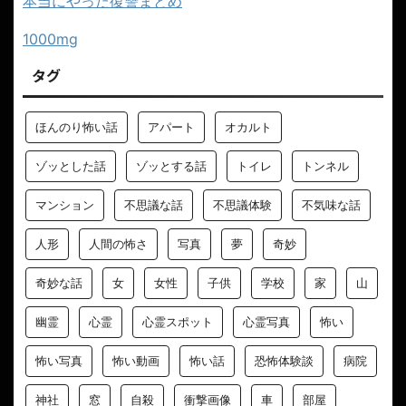
本当にやった復讐まとめ
1000mg
タグ
ほんのり怖い話
アパート
オカルト
ゾッとした話
ゾッとする話
トイレ
トンネル
マンション
不思議な話
不思議体験
不気味な話
人形
人間の怖さ
写真
夢
奇妙
奇妙な話
女
女性
子供
学校
家
山
幽霊
心霊
心霊スポット
心霊写真
怖い
怖い写真
怖い動画
怖い話
恐怖体験談
病院
神社
窓
自殺
衝撃画像
車
部屋