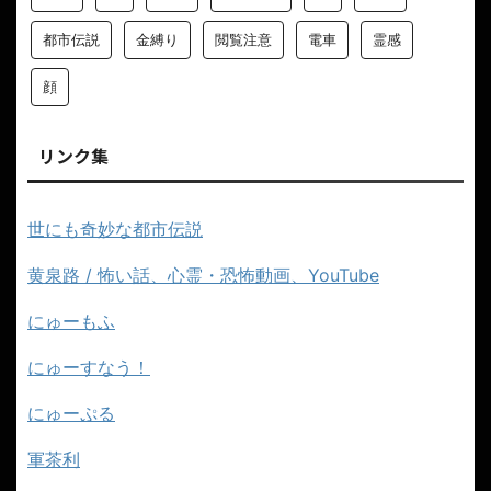
都市伝説
金縛り
閲覧注意
電車
霊感
顔
リンク集
世にも奇妙な都市伝説
黄泉路 / 怖い話、心霊・恐怖動画、YouTube
にゅーもふ
にゅーすなう！
にゅーぷる
軍茶利