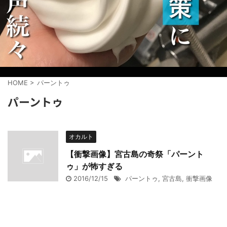
HOME
>
パーントゥ
パーントゥ
オカルト
【衝撃画像】宮古島の奇祭「パーント
ゥ」が怖すぎる
2016/12/15
パーントゥ
,
宮古島
,
衝撃画像