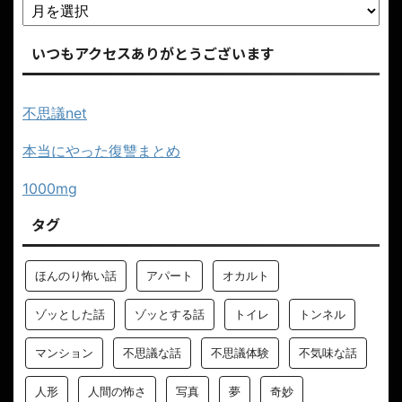
いつもアクセスありがとうございます
不思議net
本当にやった復讐まとめ
1000mg
タグ
ほんのり怖い話
アパート
オカルト
ゾッとした話
ゾッとする話
トイレ
トンネル
マンション
不思議な話
不思議体験
不気味な話
人形
人間の怖さ
写真
夢
奇妙