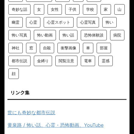
奇妙な話
女
女性
子供
学校
家
山
幽霊
心霊
心霊スポット
心霊写真
怖い
怖い写真
怖い動画
怖い話
恐怖体験談
病院
神社
窓
自殺
衝撃画像
車
部屋
都市伝説
金縛り
閲覧注意
電車
霊感
顔
リンク集
世にも奇妙な都市伝説
黄泉路 / 怖い話、心霊・恐怖動画、YouTube