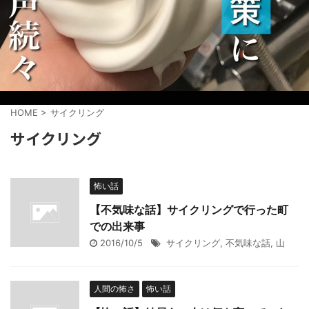
HOME
>
サイクリング
サイクリング
怖い話
【不気味な話】サイクリングで行った町
での出来事
2016/10/5
サイクリング
,
不気味な話
,
山
人間の怖さ
怖い話