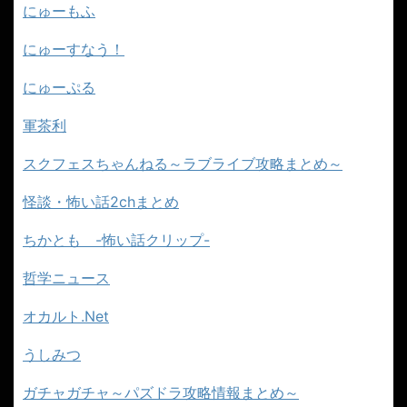
にゅーもふ
にゅーすなう！
にゅーぷる
軍茶利
スクフェスちゃんねる～ラブライブ攻略まとめ～
怪談・怖い話2chまとめ
ちかとも -怖い話クリップ-
哲学ニュース
オカルト.Net
うしみつ
ガチャガチャ～パズドラ攻略情報まとめ～