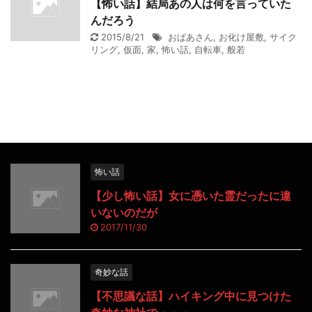
【怖い話】結局あの人は何を言っていた
んだろう
2015/8/21
おばあさん
,
お化け屋敷
,
サイク
リング
,
仮面
,
家
,
怖い話
,
自転車
,
般若
怖い話
【少し怖い話】女に憑いた霊だったに違
いないのだが
2017/11/30
奇妙な話
【不思議な話】ハイキング中に見つけた