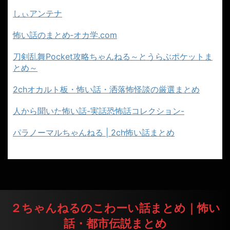
しぃアンテナ
怖い話のまとめ‐オカ学.com
刀剣乱舞Pocket攻略ちゃんねる～とうらぶポケットま
とめ～
2chオカルト板・怖い話・洒落怖怪談の厳選まとめ
人から聞いた怖い話-実話恐怖話コレクション-
パラノーマルちゃんねる | 2ch怖い話まとめ
２ちゃんねるのこわーい話まとめ｜怖い
話・都市伝説まとめ