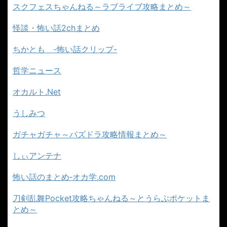
スクフェスちゃんねる～ラブライブ攻略まとめ～
怪談・怖い話2chまとめ
ちかとも -怖い話クリップ-
哲学ニュース
オカルト.Net
うしみつ
ガチャガチャ～パズドラ攻略情報まとめ～
しぃアンテナ
怖い話のまとめ‐オカ学.com
刀剣乱舞Pocket攻略ちゃんねる～とうらぶポケットま
とめ～