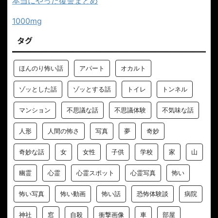
本当にやった復讐まとめ
1000mg
タグ
ほんのり怖い話
アパート
オカルト
ゾッとした話
ゾッとする話
トイレ
トンネル
マンション
不思議な話
不思議体験
不気味な話
人形
人間の怖さ
写真
夢
奇妙
奇妙な話
女
女性
子供
学校
家
山
幽霊
心霊
心霊スポット
心霊写真
怖い
怖い写真
怖い動画
怖い話
恐怖体験談
病院
神社
窓
自殺
衝撃画像
車
部屋