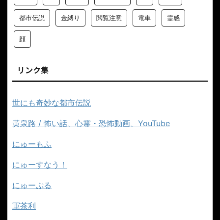
都市伝説
金縛り
閲覧注意
電車
霊感
顔
リンク集
世にも奇妙な都市伝説
黄泉路 / 怖い話、心霊・恐怖動画、YouTube
にゅーもふ
にゅーすなう！
にゅーぷる
軍茶利