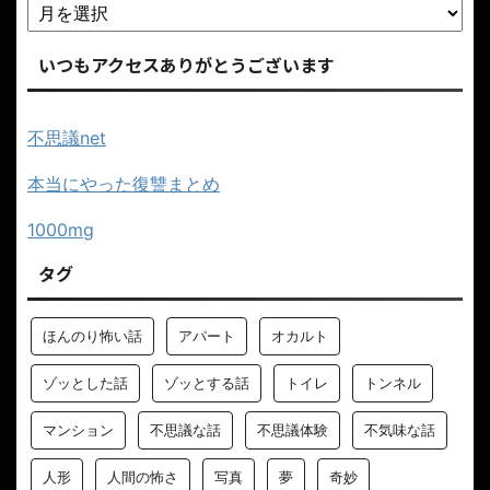
いつもアクセスありがとうございます
不思議net
本当にやった復讐まとめ
1000mg
タグ
ほんのり怖い話
アパート
オカルト
ゾッとした話
ゾッとする話
トイレ
トンネル
マンション
不思議な話
不思議体験
不気味な話
人形
人間の怖さ
写真
夢
奇妙