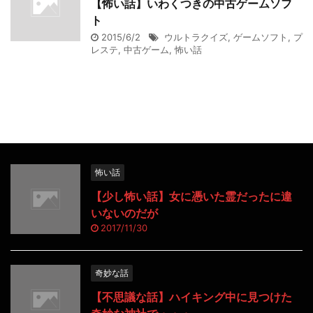
【怖い話】いわくつきの中古ゲームソフ
ト
2015/6/2
ウルトラクイズ
,
ゲームソフト
,
プ
レステ
,
中古ゲーム
,
怖い話
怖い話
【少し怖い話】女に憑いた霊だったに違
いないのだが
2017/11/30
奇妙な話
【不思議な話】ハイキング中に見つけた