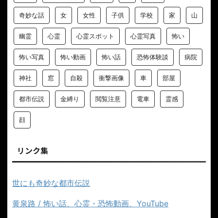
奇妙な話
女
女性
子供
学校
家
山
幽霊
心霊
心霊スポット
心霊写真
怖い
怖い写真
怖い動画
怖い話
恐怖体験談
病院
神社
窓
自殺
衝撃画像
車
部屋
都市伝説
金縛り
閲覧注意
電車
霊感
顔
リンク集
世にも奇妙な都市伝説
黄泉路 / 怖い話、心霊・恐怖動画、YouTube