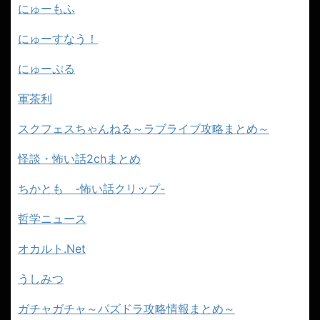
にゅーもふ
にゅーすなう！
にゅーぷる
軍茶利
スクフェスちゃんねる～ラブライブ攻略まとめ～
怪談・怖い話2chまとめ
ちかとも -怖い話クリップ-
哲学ニュース
オカルト.Net
うしみつ
ガチャガチャ～パズドラ攻略情報まとめ～