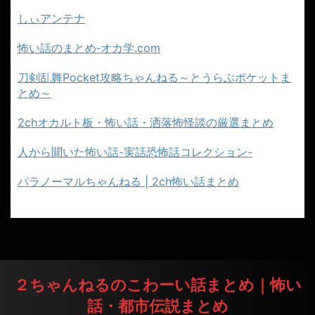
しぃアンテナ
怖い話のまとめ‐オカ学.com
刀剣乱舞Pocket攻略ちゃんねる～とうらぶポケットま
とめ～
2chオカルト板・怖い話・洒落怖怪談の厳選まとめ
人から聞いた怖い話-実話恐怖話コレクション-
パラノーマルちゃんねる | 2ch怖い話まとめ
２ちゃんねるのこわーい話まとめ｜怖い
話・都市伝説まとめ