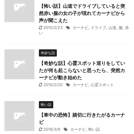
【怖い話】山道でドライブしていると突
然赤い服の女の子が現れてカーナビから
声が聞こえた
2015/2/23
カーナビ
,
ドライブ
,
山道
,
服
,
赤
い
奇妙な話
【奇妙な話】心霊スポット巡りをしてい
たが何も起こらないと思ったら、突然カ
ーナビが動き始めた
2015/2/20
カーナビ
,
心霊スポット
怖い話
【車中の恐怖】踏切に行きたがるカーナ
ビ
2016/3/9
カーナビ
,
怖い話