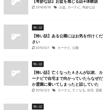
【奇妙な話】お盆を感じる話※体験談
2016/6/16
お盆
,
カーナビ
,
奇妙な話
怖い話
【怖い話】ある公園にはお気を付けくだ
さい
2015/5/7
カーナビ
,
公園
怖い話
【怖い話】亡くなったＡさんが以前、カ
ーナビで自宅まで向かっていたらなぜだ
か霊園に着いてしまったと話していた
2015/3/3
カーナビ
,
亡くなる
,
自宅
,
霊園
怖い話