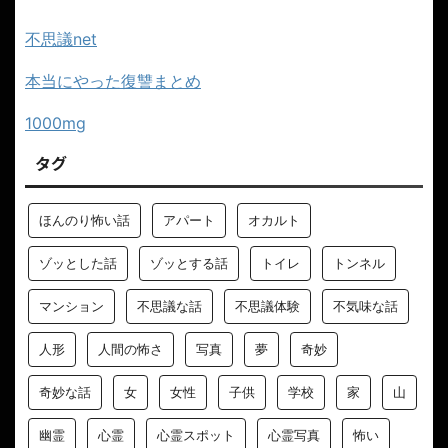
不思議net
本当にやった復讐まとめ
1000mg
タグ
ほんのり怖い話
アパート
オカルト
ゾッとした話
ゾッとする話
トイレ
トンネル
マンション
不思議な話
不思議体験
不気味な話
人形
人間の怖さ
写真
夢
奇妙
奇妙な話
女
女性
子供
学校
家
山
幽霊
心霊
心霊スポット
心霊写真
怖い