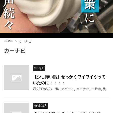
HOME
>
カーナビ
カーナビ
怖い話
【少し怖い話】せっかくワイワイやって
いたのに・・・・
2017/8/24
アパート
,
カーナビ
,
一般道
,
海
奇妙な話