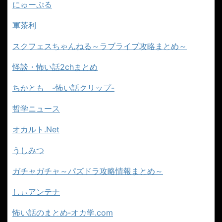
にゅーぷる
軍茶利
スクフェスちゃんねる～ラブライブ攻略まとめ～
怪談・怖い話2chまとめ
ちかとも -怖い話クリップ-
哲学ニュース
オカルト.Net
うしみつ
ガチャガチャ～パズドラ攻略情報まとめ～
しぃアンテナ
怖い話のまとめ‐オカ学.com