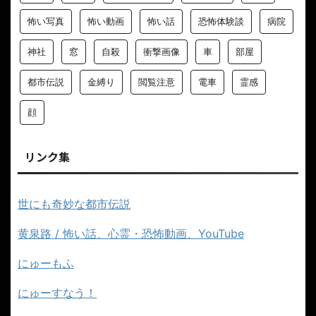
怖い写真
怖い動画
怖い話
恐怖体験談
病院
神社
窓
自殺
衝撃画像
車
部屋
都市伝説
金縛り
閲覧注意
電車
霊感
顔
リンク集
世にも奇妙な都市伝説
黄泉路 / 怖い話、心霊・恐怖動画、YouTube
にゅーもふ
にゅーすなう！