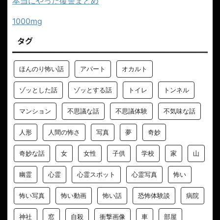
本当にやった復讐まとめ
1000mg
タグ
ほんのり怖い話
アパート
オカルト
ゾッとした話
ゾッとする話
トイレ
トンネル
マンション
不思議な話
不思議体験
不気味な話
人形
人間の怖さ
写真
夢
奇妙
奇妙な話
女
女性
子供
学校
家
山
幽霊
心霊
心霊スポット
心霊写真
怖い
怖い写真
怖い動画
怖い話
恐怖体験談
病院
神社
窓
自殺
衝撃画像
車
部屋