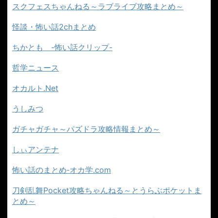
スクフェスちゃんねる～ラブライブ攻略まとめ～
怪談・怖い話2chまとめ
ちかとも -怖い話クリップ-
哲学ニュース
オカルト.Net
うしみつ
ガチャガチャ～パズドラ攻略情報まとめ～
しぃアンテナ
怖い話のまとめ‐オカ学.com
刀剣乱舞Pocket攻略ちゃんねる～とうらぶポケットま
とめ～