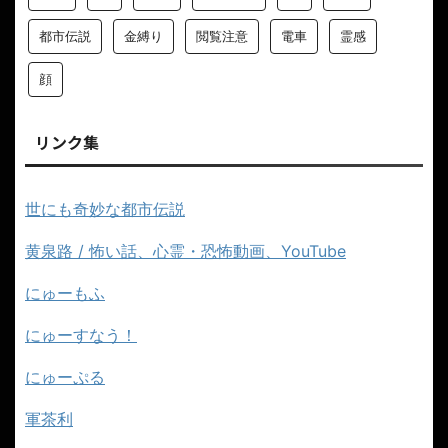
都市伝説
金縛り
閲覧注意
電車
霊感
顔
リンク集
世にも奇妙な都市伝説
黄泉路 / 怖い話、心霊・恐怖動画、YouTube
にゅーもふ
にゅーすなう！
にゅーぷる
軍茶利