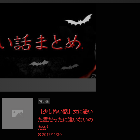
怖い話
【少し怖い話】女に憑い
た霊だったに違いないの
だが
2017/11/30