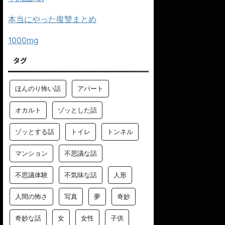
本当にやった復讐まとめ
1000mg
タグ
ほんのり怖い話
アパート
オカルト
ゾッとした話
ゾッとする話
トイレ
トンネル
マンション
不思議な話
不思議体験
不気味な話
人形
人間の怖さ
写真
夢
奇妙
奇妙な話
女
女性
子供