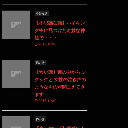
奇妙な話
【不思議な話】ハイキン
グ中に見つけた奇妙な神
社で・・・
2017/11/30
怖い話
【怖い話】藪の中から シ
クシクと 女性の泣き声の
ようなものが聞こえてき
ます
2017/11/30
怖い話