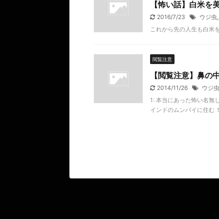
【怖い話】白米を
2016/7/23
ウジ虫
これから先の人生も白米
閲覧注意
【閲覧注意】鼻の
2014/11/26
ウジ
1: 本当にあった怖い名無し 投
インドのムンバイに住む ５