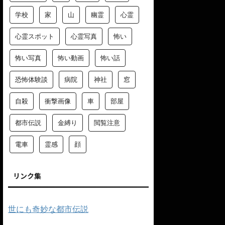
学校
家
山
幽霊
心霊
心霊スポット
心霊写真
怖い
怖い写真
怖い動画
怖い話
恐怖体験談
病院
神社
窓
自殺
衝撃画像
車
部屋
都市伝説
金縛り
閲覧注意
電車
霊感
顔
リンク集
世にも奇妙な都市伝説