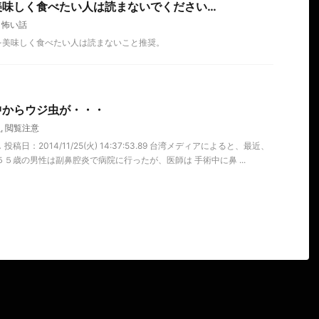
美味しく食べたい人は読まないでください…
,
怖い話
を美味しく食べたい人は読まないこと推奨。
中からウジ虫が・・・
虫
,
閲覧注意
稿日：2014/11/25(火) 14:37:53.89 台湾メディアによると、最近、
５歳の男性は副鼻腔炎で病院に行ったが、医師は 手術中に鼻 ...