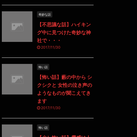
奇妙な話
【不思議な話】ハイキン
グ中に見つけた奇妙な神
社で・・・
2017/11/30
怖い話
【怖い話】藪の中から シ
クシクと 女性の泣き声の
ようなものが聞こえてき
ます
2017/11/30
怖い話