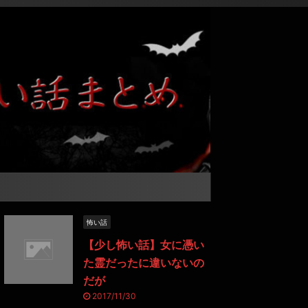
怖い話
【少し怖い話】女に憑い
た霊だったに違いないの
だが
2017/11/30