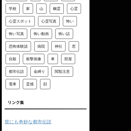
学校
家
山
幽霊
心霊
心霊スポット
心霊写真
怖い
怖い写真
怖い動画
怖い話
恐怖体験談
病院
神社
窓
自殺
衝撃画像
車
部屋
都市伝説
金縛り
閲覧注意
電車
霊感
顔
リンク集
世にも奇妙な都市伝説