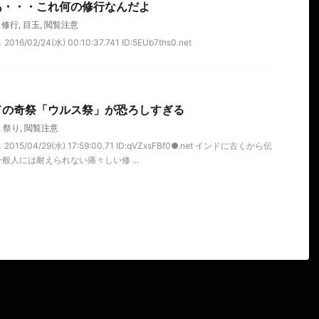
あ・・・これ何の修行なんだよ
,
修行
,
目玉
,
閲覧注意
/02/24(水) 00:10:37.741 ID:5EUb7ths0.net
ドの奇祭「ウルス祭」が恐ろしすぎる
,
祭り
,
閲覧注意
5/04/29(水) 17:59:00.71 ID:qVZxsFBf0●.net インドに古くから伝
人には耐えられない痛々しい修 ...