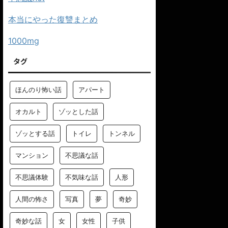
本当にやった復讐まとめ
1000mg
タグ
ほんのり怖い話
アパート
オカルト
ゾッとした話
ゾッとする話
トイレ
トンネル
マンション
不思議な話
不思議体験
不気味な話
人形
人間の怖さ
写真
夢
奇妙
奇妙な話
女
女性
子供