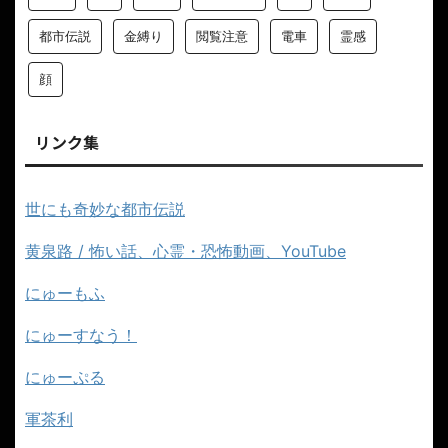
都市伝説
金縛り
閲覧注意
電車
霊感
顔
リンク集
世にも奇妙な都市伝説
黄泉路 / 怖い話、心霊・恐怖動画、YouTube
にゅーもふ
にゅーすなう！
にゅーぷる
軍茶利