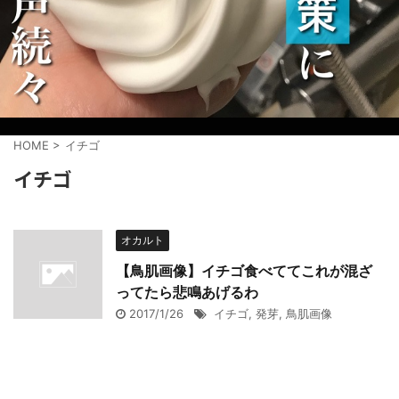
HOME
>
イチゴ
イチゴ
オカルト
【鳥肌画像】イチゴ食べててこれが混ざ
ってたら悲鳴あげるわ
2017/1/26
イチゴ
,
発芽
,
鳥肌画像