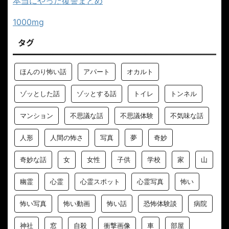
本当にやった復讐まとめ
1000mg
タグ
ほんのり怖い話
アパート
オカルト
ゾッとした話
ゾッとする話
トイレ
トンネル
マンション
不思議な話
不思議体験
不気味な話
人形
人間の怖さ
写真
夢
奇妙
奇妙な話
女
女性
子供
学校
家
山
幽霊
心霊
心霊スポット
心霊写真
怖い
怖い写真
怖い動画
怖い話
恐怖体験談
病院
神社
窓
自殺
衝撃画像
車
部屋