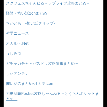
スクフェスちゃんねる～ラブライブ攻略まとめ～
怪談・怖い話2chまとめ
ちかとも -怖い話クリップ-
哲学ニュース
オカルト.Net
うしみつ
ガチャガチャ～パズドラ攻略情報まとめ～
しぃアンテナ
怖い話のまとめ‐オカ学.com
刀剣乱舞Pocket攻略ちゃんねる～とうらぶポケットま
とめ～