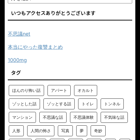
いつもアクセスありがとうございます
不思議net
本当にやった復讐まとめ
1000mg
タグ
ほんのり怖い話
アパート
オカルト
ゾッとした話
ゾッとする話
トイレ
トンネル
マンション
不思議な話
不思議体験
不気味な話
人形
人間の怖さ
写真
夢
奇妙