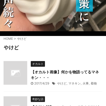
HOME
>
やけど
やけど
オカルト
【オカルト画像】何かを物語ってるマネ
キン・・・
2017/4/29
やけど
,
マネキン
,
火事
,
着物
奇妙な話