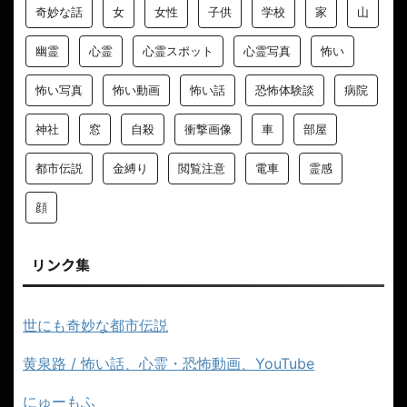
奇妙な話
女
女性
子供
学校
家
山
幽霊
心霊
心霊スポット
心霊写真
怖い
怖い写真
怖い動画
怖い話
恐怖体験談
病院
神社
窓
自殺
衝撃画像
車
部屋
都市伝説
金縛り
閲覧注意
電車
霊感
顔
リンク集
世にも奇妙な都市伝説
黄泉路 / 怖い話、心霊・恐怖動画、YouTube
にゅーもふ