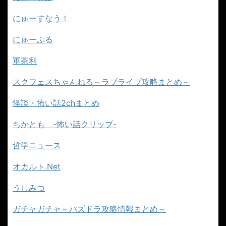
にゅーすなう！
にゅーぷる
軍茶利
スクフェスちゃんねる～ラブライブ攻略まとめ～
怪談・怖い話2chまとめ
ちかとも -怖い話クリップ-
哲学ニュース
オカルト.Net
うしみつ
ガチャガチャ～パズドラ攻略情報まとめ～