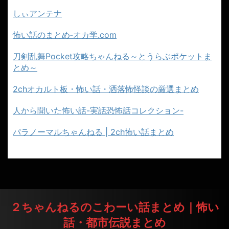
しぃアンテナ
怖い話のまとめ‐オカ学.com
刀剣乱舞Pocket攻略ちゃんねる～とうらぶポケットま
とめ～
2chオカルト板・怖い話・洒落怖怪談の厳選まとめ
人から聞いた怖い話-実話恐怖話コレクション-
パラノーマルちゃんねる | 2ch怖い話まとめ
２ちゃんねるのこわーい話まとめ｜怖い
話・都市伝説まとめ