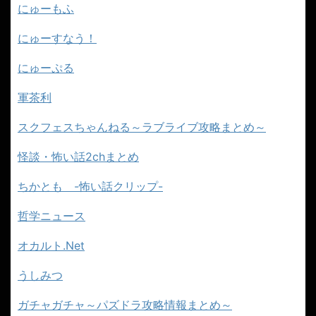
にゅーもふ
にゅーすなう！
にゅーぷる
軍茶利
スクフェスちゃんねる～ラブライブ攻略まとめ～
怪談・怖い話2chまとめ
ちかとも -怖い話クリップ-
哲学ニュース
オカルト.Net
うしみつ
ガチャガチャ～パズドラ攻略情報まとめ～