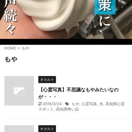
HOME
>
もや
もや
オカルト
【心霊写真】不思議なもやみたいなの
が・・・
2016/3/24
もや
,
心霊写真
,
木
,
高知県心霊
スポット
,
高知県怖い話
オカルト