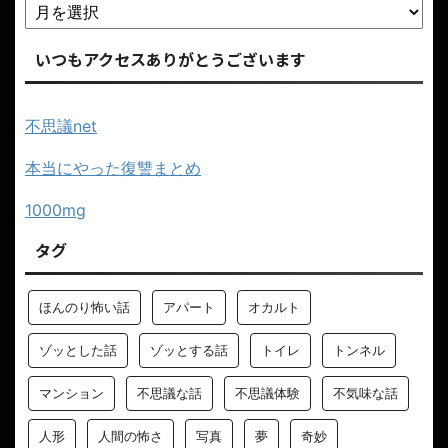
いつもアクセスありがとうございます
不思議net
本当にやった復讐まとめ
1000mg
タグ
ほんのり怖い話
アパート
オカルト
ゾッとした話
ゾッとする話
トイレ
トンネル
マンション
不思議な話
不思議体験
不気味な話
人形
人間の怖さ
写真
夢
奇妙