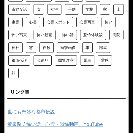
奇妙な話
女
女性
子供
学校
家
山
幽霊
心霊
心霊スポット
心霊写真
怖い
怖い写真
怖い動画
怖い話
恐怖体験談
病院
神社
窓
自殺
衝撃画像
車
部屋
都市伝説
金縛り
閲覧注意
電車
霊感
顔
リンク集
世にも奇妙な都市伝説
黄泉路 / 怖い話、心霊・恐怖動画、YouTube