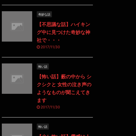
奇妙な話
【不思議な話】ハイキン
グ中に見つけた奇妙な神
社で・・・
2017/11/30
怖い話
【怖い話】藪の中から シ
クシクと 女性の泣き声の
ようなものが聞こえてき
ます
2017/11/30
怖い話