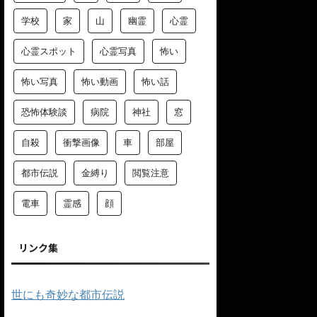
学校
家
山
幽霊
心霊
心霊スポット
心霊写真
怖い
怖い写真
怖い動画
怖い話
恐怖体験談
病院
神社
窓
自殺
衝撃画像
車
部屋
都市伝説
金縛り
閲覧注意
電車
霊感
顔
リンク集
世にも奇妙な都市伝説