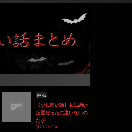
怖い話
【少し怖い話】女に憑い
た霊だったに違いないの
だが
2017/11/30