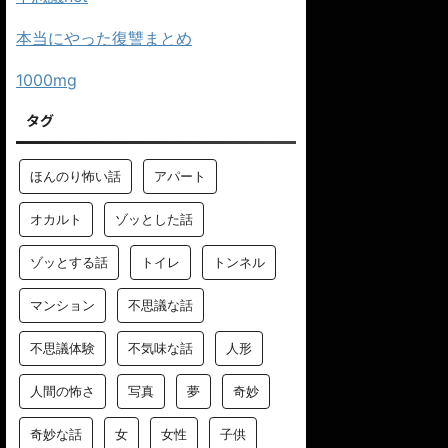
本当にやった復讐まとめ
1000mg
タグ
ほんのり怖い話
アパート
オカルト
ゾッとした話
ゾッとする話
トイレ
トンネル
マンション
不思議な話
不思議体験
不気味な話
人形
人間の怖さ
写真
夢
奇妙
奇妙な話
女
女性
子供