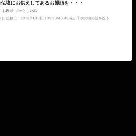
お仏壇にお供えしてあるお饅頭を・・・
壇
,
お饅頭
,
ゾッとした話
 投稿日：2013/11/10(日) 09:33:40.45 俺が子供の頃の話を投下