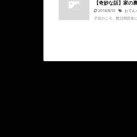
【奇妙な話】家の
2016/8/10
おてん
子供のころ、数日間田舎