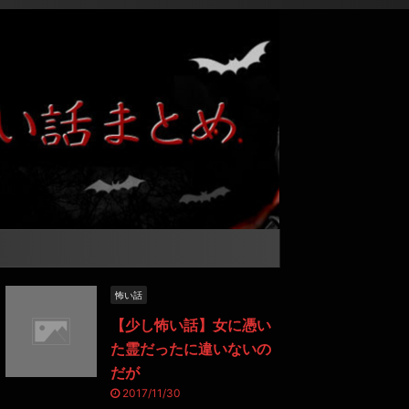
怖い話
【少し怖い話】女に憑い
た霊だったに違いないの
だが
2017/11/30