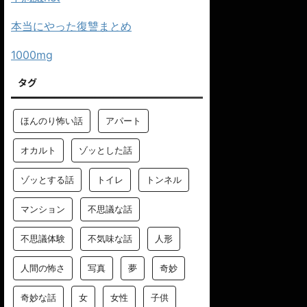
本当にやった復讐まとめ
1000mg
タグ
ほんのり怖い話
アパート
オカルト
ゾッとした話
ゾッとする話
トイレ
トンネル
マンション
不思議な話
不思議体験
不気味な話
人形
人間の怖さ
写真
夢
奇妙
奇妙な話
女
女性
子供