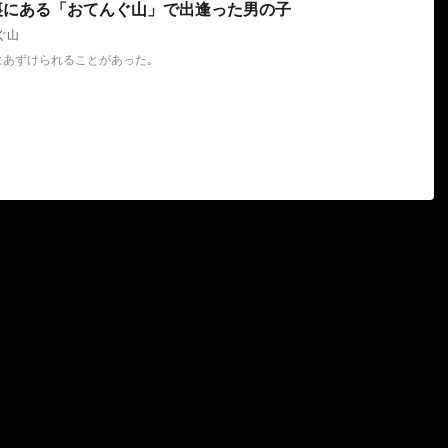
裏にある「おてんぐ山」で出逢った男の子
ぐ山
にあずけられることがあった｡