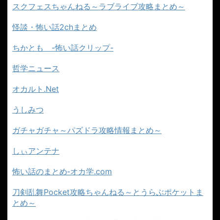
スクフェスちゃんねる～ラブライブ攻略まとめ～
怪談・怖い話2chまとめ
ちかとも -怖い話クリップ-
哲学ニュース
オカルト.Net
うしみつ
ガチャガチャ～パズドラ攻略情報まとめ～
しぃアンテナ
怖い話のまとめ‐オカ学.com
刀剣乱舞Pocket攻略ちゃんねる～とうらぶポケットま
とめ～