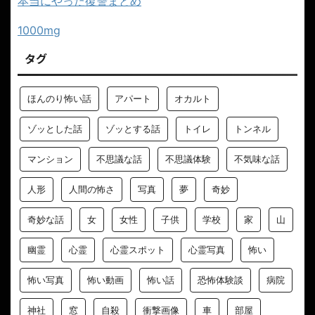
本当にやった復讐まとめ
1000mg
タグ
ほんのり怖い話
アパート
オカルト
ゾッとした話
ゾッとする話
トイレ
トンネル
マンション
不思議な話
不思議体験
不気味な話
人形
人間の怖さ
写真
夢
奇妙
奇妙な話
女
女性
子供
学校
家
山
幽霊
心霊
心霊スポット
心霊写真
怖い
怖い写真
怖い動画
怖い話
恐怖体験談
病院
神社
窓
自殺
衝撃画像
車
部屋