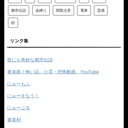
都市伝説
金縛り
閲覧注意
電車
霊感
顔
リンク集
世にも奇妙な都市伝説
黄泉路 / 怖い話、心霊・恐怖動画、YouTube
にゅーもふ
にゅーすなう！
にゅーぷる
軍茶利