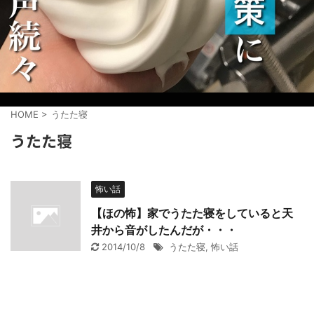
HOME
>
うたた寝
うたた寝
怖い話
【ほの怖】家でうたた寝をしていると天
井から音がしたんだが・・・
2014/10/8
うたた寝
,
怖い話